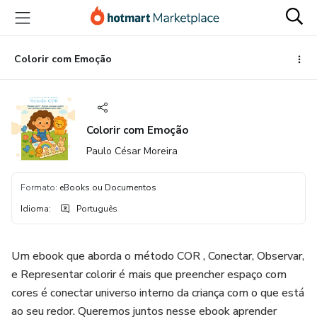
Ir
Ir
Ir
para
para
para
o
o
o
conteúdo
pagamento
rodapé
Colorir com Emoção
principal
Colorir com Emoção
Paulo César Moreira
Formato
:
eBooks ou Documentos
Idioma
:
Português
Um ebook que aborda o método COR , Conectar, Observar,
e Representar colorir é mais que preencher espaço com
cores é conectar universo interno da criança com o que está
ao seu redor. Queremos juntos nesse ebook aprender