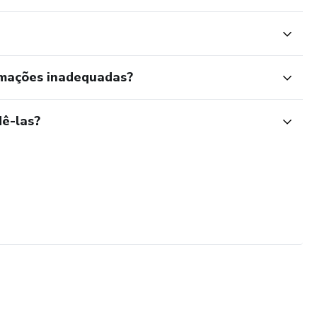
rmações inadequadas?
ê-las?