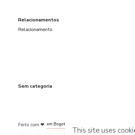
Relacionamentos
Relacionamento
Sem categoria
em Amsterdam
em Madrid
em Bogotá
Feito com
❤
em Belo Horizonte
na Cidade do México