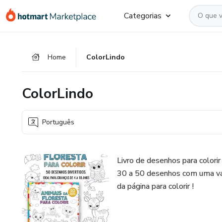
Ir
Ir
Ir
Categorias
para
para
para
o
o
o
conteúdo
pagamento
rodapé
Home
ColorLindo
principal
ColorLindo
Português
Livro de desenhos para colori
30 a 50 desenhos com uma var
da página para colorir !