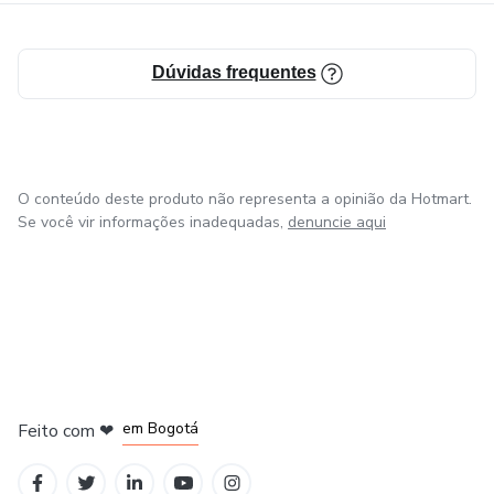
🚨 POR QUE ISSO FUNCIONA
Dúvidas frequentes
📊 As decisões de compra são emocionais antes de serem
racionais.
Quem entende isso:
O conteúdo deste produto não representa a opinião da Hotmart.
Se você vir informações inadequadas,
denuncie aqui
• Vende com mais facilidade
• Gera confiança
• Cria conexão
em Amsterdam
em Madrid
• Não precisa insistir
em Bogotá
Feito com
❤
em Belo Horizonte
na Cidade do México
Hipnose, neste contexto, não é controle.