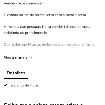
Vender não é convencer.
É comunicar-se da forma certa com a mente certa.
A maioria das pessoas tenta vender falando demais,
insistindo ou pressionando.
Quem domina técnicas de hipnose conversacional faz o
oposto:
Mostrar mais
conduz a conversa de forma natural, ética e estratégica.
Detalhes
🧠 Neste eBook, você vai aprender como a mente reage à
linguagem, aos estímulos e às palavras certas — e como
Garantia de 7 dias
usar isso para aumentar seu poder de influência nas vendas,
sem manipulação forçada.
⸻