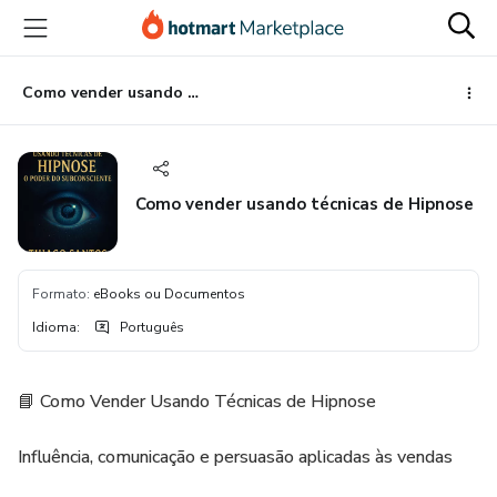
Ir
Ir
Ir
para
para
para
o
o
o
conteúdo
pagamento
rodapé
Como vender usando técnicas de Hipnose
principal
Como vender usando técnicas de Hipnose
Formato
:
eBooks ou Documentos
Idioma
:
Português
📘 Como Vender Usando Técnicas de Hipnose
Influência, comunicação e persuasão aplicadas às vendas