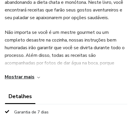
abandonando a dieta chata e monótona. Neste livro, você
encontrará receitas que farão seus gostos aventureiros e
seu paladar se apaixonarem por opções saudáveis.
Não importa se você é um mestre gourmet ou um
completo desastre na cozinha, nossas instruções bem
humoradas irão garantir que você se divirta durante todo o
processo. Além disso, todas as receitas são
acompanhadas por fotos de dar água na boca, porque
afinal, comer com os olhos é tão importante quanto o
Mostrar mais
sabor.
Deixe-nos ajudar você a comer de forma saudável, sem
Detalhes
abrir mão do prazer e da diversão. Este e-book é a
combinação perfeita entre alimentação nutritiva e
Garantia de 7 dias
gargalhadas irresistíveis. Prepare-se para abraçar uma nova
forma de cozinhar, e ainda se surpreender com o quanto
você pode rir enquanto come sua salada de rúcula com