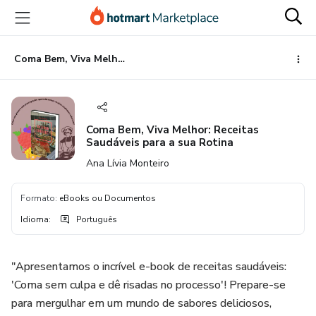
Ir
Ir
Ir
para
para
para
o
o
o
conteúdo
pagamento
rodapé
Coma Bem, Viva Melhor: Receitas Saudáveis para a sua Rotina
principal
Coma Bem, Viva Melhor: Receitas
Saudáveis para a sua Rotina
Ana Lívia Monteiro
Formato
:
eBooks ou Documentos
Idioma
:
Português
"Apresentamos o incrível e-book de receitas saudáveis:
'Coma sem culpa e dê risadas no processo'! Prepare-se
para mergulhar em um mundo de sabores deliciosos,