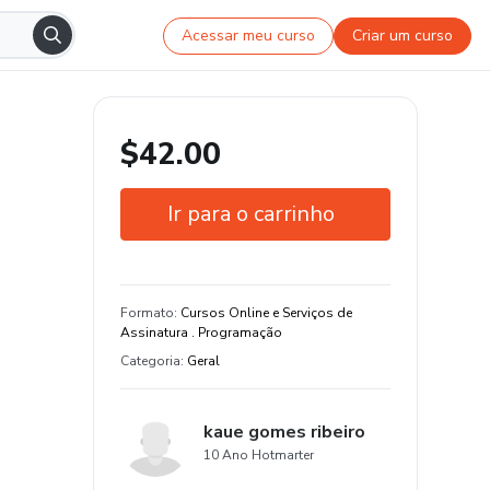
Acessar meu curso
Criar um curso
$42.00
Ir para o carrinho
Garantia de 7 dias
Estude do seu jeito e em qualquer
Formato
:
Cursos Online e Serviços de
dispositivo
Assinatura . Programação
Categoria
:
Geral
kaue gomes ribeiro
10 Ano Hotmarter