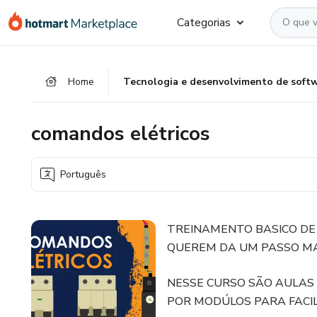
Ir
Ir
Ir
Categorias
para
para
para
o
o
o
conteúdo
pagamento
rodapé
Home
Tecnologia e desenvolvimento de soft
principal
comandos elétricos
Português
TREINAMENTO BASICO DE
QUEREM DA UM PASSO MAI
NESSE CURSO SÃO AULAS
POR MODÚLOS PARA FACI