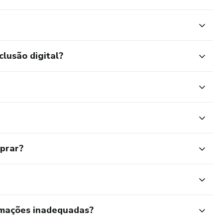
clusão digital?
mprar?
rmações inadequadas?