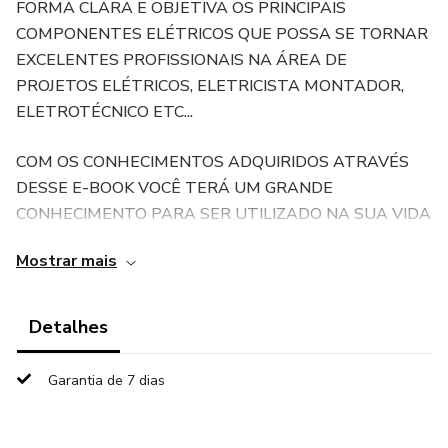
FORMA CLARA E OBJETIVA OS PRINCIPAIS
COMPONENTES ELÉTRICOS QUE POSSA SE TORNAR
EXCELENTES PROFISSIONAIS NA ÁREA DE
PROJETOS ELÉTRICOS, ELETRICISTA MONTADOR,
ELETROTÉCNICO ETC...
COM OS CONHECIMENTOS ADQUIRIDOS ATRAVÉS
DESSE E-BOOK VOCÊ TERÁ UM GRANDE
CONHECIMENTO PARA SER UTILIZADO NA SUA VIDA
PROFISSIONAL ALÉM DE ENTREVISTAS DE
Mostrar mais
EMPREGO.
CONTÉM DE FORMA ILUSTRATIVA A ESTRUTURA
Detalhes
DOS PRINCIPAIS COMPONENTES ELÉTRICOS, COMO
DISJUNTORES, CONTATORES, MOTORES
Garantia de 7 dias
ASSÍNCRONOS E SÍNCRONOS, CORRENTE CONTINUA
E ALTERNADA, ALÉM DAS DIFERENÇAS ENTRE
INVERSORES DE FREQUÊNCIA E SOFT STARTER.