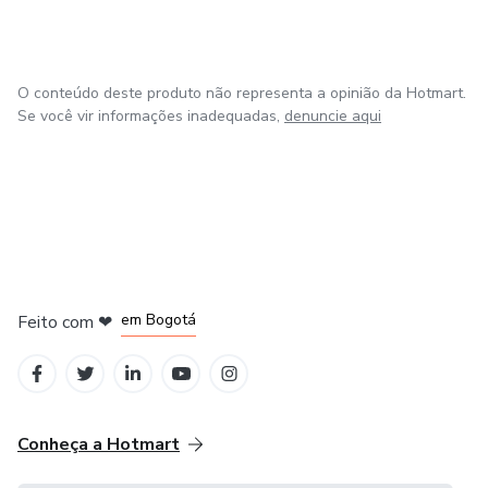
O conteúdo deste produto não representa a opinião da Hotmart.
Se você vir informações inadequadas,
denuncie aqui
em Amsterdam
em Madrid
em Bogotá
Feito com
❤
em Belo Horizonte
na Cidade do México
Conheça a Hotmart