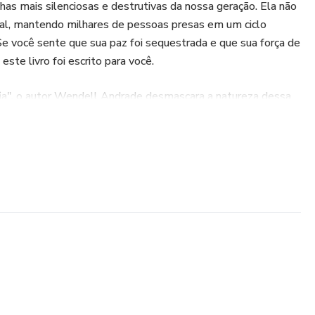
has mais silenciosas e destrutivas da nossa geração. Ela não
tual, mantendo milhares de pessoas presas em um ciclo
Se você sente que sua paz foi sequestrada e que sua força de
este livro foi escrito para você.
a", o autor Wendell Andrade desmascara a natureza dessa
ferece um mapa prático e espiritual para a restauração
um discurso moralista, a obra mergulha na ciência da
 vício reprograma o cérebro e como a neuroplasticidade
rtação.
ia:
cuito químico da dopamina funciona e por que o cérebro exige
s.
ntificar a pornografia como uma "automedicação" para a
rituais.