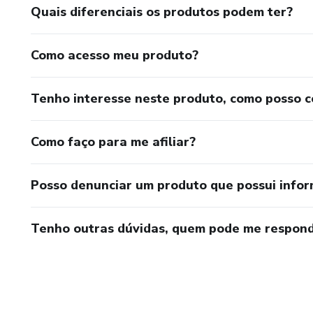
Quais diferenciais os produtos podem ter?
Não aceite mais viver na escu
sua mente, restaurar sua famíl
Como acesso meu produto?
Tenho interesse neste produto, como posso 
Como faço para me afiliar?
Posso denunciar um produto que possui info
Tenho outras dúvidas, quem pode me respond