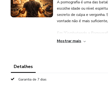
A pornografia é uma das batal
escolhe idade ou nível espiri
secreto de culpa e vergonha. 
vontade não é mais suficiente, 
Em "Combatendo a Pornografi
"tecnologia de escravidão" e o
Mostrar mais
completa. Indo muito além de 
dopamina para explicar como o
pode ser usada para a sua libe
Detalhes
O que você aprenderá neste gu
Garantia de 7 dias
A Ciência do Vício: Como o cir
estímulos cada vez mais forte
A Raiz do Problema: Como ide
solidão, estresse e vazios espi