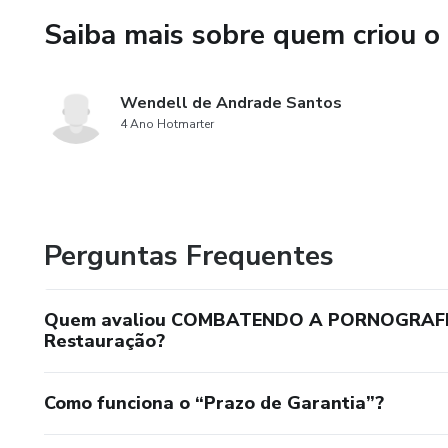
Saiba mais sobre quem criou o
Restauração de Relacionamento
reconstruir a intimidade real 
Wendell de Andrade Santos
Identidade Renovada: A transi
4 Ano Hotmarter
baseada na graça e no arrepen
Estratégias de Guerra: Um pla
de contas e rotinas de pureza.
Perguntas Frequentes
Inclui Apêndices Práticos:
Quem avaliou COMBATENDO A PORNOGRAFIA -
Roteiro de Ação Imediata (Pl
Restauração?
Lista de softwares e filtros d
Como funciona o “Prazo de Garantia”?
Diário de monitoramento para i