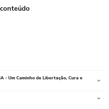
 conteúdo
s: Estratégias para curar a erosão da confiança e
no casamento.
ção mental de "viciado" para um "filho de Deus em guerra",
dimento bíblico.
no de ação imediata com bloqueadores digitais, prestação
 Um Caminho de Libertação, Cura e
ano de 5 Minutos).
e proteção.
dentificar gatilhos emocionais.