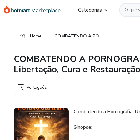
Ir
Ir
Ir
Categorias
para
para
para
o
o
o
conteúdo
pagamento
rodapé
Home
COMBATENDO A PORNOGRAFIA - Um Caminho de Libertação, Cura e Restauração
principal
COMBATENDO A PORNOGRAFI
Libertação, Cura e Restauraçã
Português
Combatendo a Pornografia: Um
Sinopse: