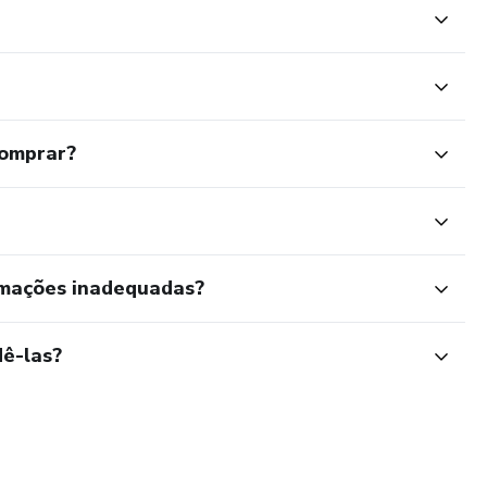
ridão. Descubra os princípios sólidos que podem transformar
ia e devolver sua liberdade.
comprar?
rmações inadequadas?
ê-las?