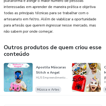
plataforma é atingir o maior número de pessoas
interessadas em aprender de maneira prática e objetiva
todas as principais técnicas para se trabalhar com o
artesanato em feltro. Além de viabilizar a oportunidade
para artesãs que querem ingressar nesse mercado, mas
não sabem por onde começar.
Outros produtos de quem criou esse
conteúdo
Apostila Máscaras
Stitch e Angel
(
HLJS Empreendimentos Ltda
+
Música e Artes