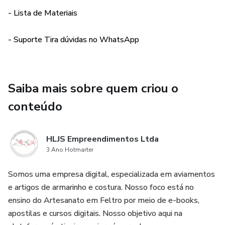
com isso.
- Lista de Materiais
Nossas apostilas são feitas pensando em todos os níveis
- Suporte Tira dúvidas no WhatsApp
de habilidade, desde iniciantes até para as mais
experientes. Então você não precisa se preocupar caso
esteja começando o zero.
Saiba mais sobre quem criou o
conteúdo
HLJS Empreendimentos Ltda
3 Ano Hotmarter
Somos uma empresa digital, especializada em aviamentos
e artigos de armarinho e costura. Nosso foco está no
ensino do Artesanato em Feltro por meio de e-books,
apostilas e cursos digitais. Nosso objetivo aqui na