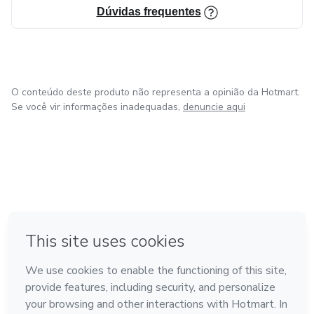
Dúvidas frequentes
O conteúdo deste produto não representa a opinião da Hotmart.
Se você vir informações inadequadas,
denuncie aqui
em Amsterdam
em Madrid
em Bogotá
Feito com
❤
em Belo Horizonte
na Cidade do México