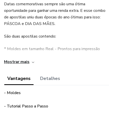
Datas comemorativas sempre são uma ótima
oportunidade para ganhar uma renda extra. E esse combo
de apostilas uniu duas épocas do ano ótimas para isso:
PÁSCOA e DIA DAS MÃES.
São duas apostilas contendo:
* Moldes em tamanho Real - Prontos para impressão
* Lista de Materiais
Mostrar mais
* Tutorial passo a passo - Descritivo e Fotográfico
Vantagens
Detalhes
* Suporte Exclusivo via WhatsApp
- Moldes
Com esses dois materiais você será capaz de produzir mais
de 20 modelos diferentes de itens personalizados nos
- Tutorial Passo a Passo
temas Páscoa e Dia das Mães. E ganhar uma boa grana