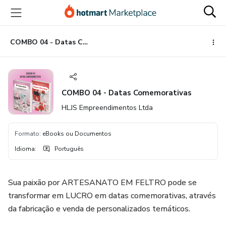
Ir
Ir
Ir
para
para
para
o
o
o
conteúdo
pagamento
rodapé
COMBO 04 - Datas Comemorativas
principal
COMBO 04 - Datas Comemorativas
HLJS Empreendimentos Ltda
Formato
:
eBooks ou Documentos
Idioma
:
Português
Sua paixão por ARTESANATO EM FELTRO pode se
transformar em LUCRO em datas comemorativas, através
da fabricação e venda de personalizados temáticos.