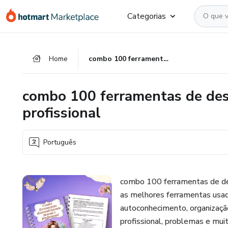
Ir
Ir
Ir
Categorias
para
para
para
o
o
o
conteúdo
pagamento
rodapé
Home
combo 100 ferramentas de desenvolvimento pessoal e profissional
principal
combo 100 ferramentas de des
profissional
Português
combo 100 ferramentas de de
as melhores ferramentas usad
autoconhecimento, organização
profissional, problemas e mui