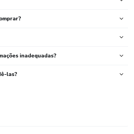
comprar?
rmações inadequadas?
ê-las?