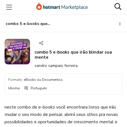
Ir
Ir
Ir
para
para
para
o
o
o
conteúdo
pagamento
rodapé
combo 5 e-books que irão blindar sua mente
principal
combo 5 e-books que irão blindar sua
mente
sandro sampaio ferreira
Formato
:
eBooks ou Documentos
Idioma
:
Português
neste combo de e-books você encontrara livros que irão
mudar o seu modo de pensar, abrirá seus olhos pra novas
possibilidades e oportunidades de crescimento mental e