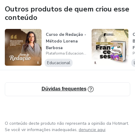
Outros produtos de quem criou esse
conteúdo
Curso de Redação -
C
Método Lorena
B
Barbosa
F
Plataforma Educacional X
B
Educacional
Dúvidas frequentes
O conteúdo deste produto não representa a opinião da Hotmart.
Se você vir informações inadequadas,
denuncie aqui