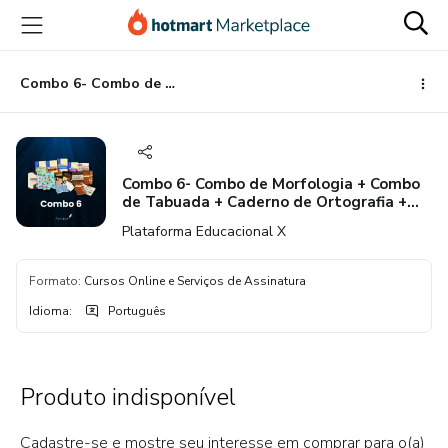
Ir
Ir
Ir
para
para
para
o
o
o
conteúdo
pagamento
rodapé
Combo 6- Combo de Morfologia + Combo de Tabuada + Caderno de Ortografia + Caderno de Fluência Treino de Leitura + Cópia
principal
Combo 6- Combo de Morfologia + Combo
de Tabuada + Caderno de Ortografia +
Caderno de Fluência Treino de Leitura +
Plataforma Educacional X
Cópia
Formato
:
Cursos Online e Serviços de Assinatura
Idioma
:
Português
Produto indisponível
Cadastre-se e mostre seu interesse em comprar para o(a)