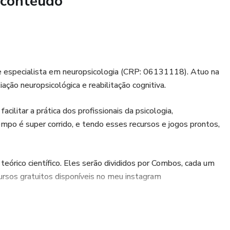
 conteúdo
a;
.
 e especialista em neuropsicologia (CRP: 06131118). Atuo na
escrição dos objetivos e forma de aplicação.
iação neuropsicológica e reabilitação cognitiva.
usivamente a profissionais da área da saúde, mais
acilitar a prática dos profissionais da psicologia,
 exercício de atividades regidas pelos conselhos
po é super corrido, e tendo esses recursos e jogos prontos,
evida habilitação constitui uma atividade ilegal.
eórico científico. Eles serão divididos por Combos, cada um
rsos gratuitos disponíveis no meu instagram