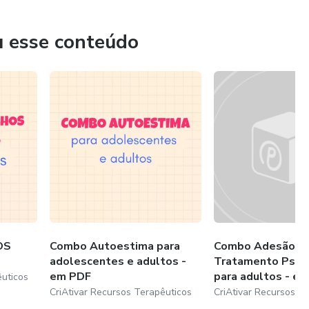
u esse conteúdo
OS
Combo Autoestima para
Combo Adesão a
adolescentes e adultos -
Tratamento Psiqui
em PDF
para adultos - em.
êuticos
CriAtivar Recursos Terapêuticos
CriAtivar Recursos T