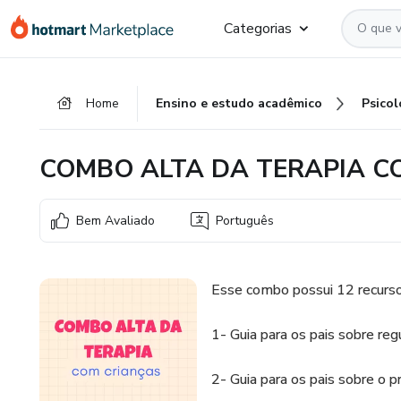
Ir
Ir
Ir
Categorias
para
para
para
o
o
o
conteúdo
pagamento
rodapé
Home
Ensino e estudo acadêmico
Psicol
principal
COMBO ALTA DA TERAPIA C
Bem Avaliado
Português
Esse combo possui 12 recurso
1- Guia para os pais sobre re
2- Guia para os pais sobre o p