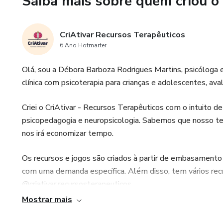
Saiba mais sobre quem criou o
11- Jogo: Fim da terapia;
12- Antes X Depois da terapi
CriAtivar Recursos Terapêuticos
6 Ano Hotmarter
13- Bônus: Certificado de alta
Olá, sou a Débora Barboza Rodrigues Martins, psicóloga
Todos os recursos vem com a d
clínica com psicoterapia para crianças e adolescentes, aval
Este Produto é destinado excl
Criei o CriAtivar - Recursos Terapêuticos com o intuito de f
especificamente psicólogos. O
psicopedagogia e neuropsicologia. Sabemos que nosso tem
profissionais de saúde sem a d
nos irá economizar tempo.
Os recursos e jogos são criados à partir de embasamento t
com uma demanda específica. Além disso, tem vários recu
@criativar.recursosterapeuticos.
Mostrar mais
Aproveitem!!