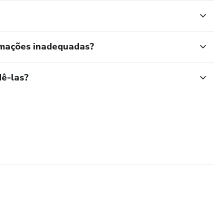
rmações inadequadas?
ê-las?