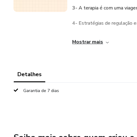
3- A terapia é com uma viagem
4- Estratégias de regulação e
5- Estratégias de relaxament
Mostrar mais
6- Do psicólogo para a criança
7- Caixa de ferramentas para a
Detalhes
8- Diário de bordo;
Garantia de 7 dias
9- O que aprendi na terapia;
10- Livro: Amélia e o cursinh
envolvidas);