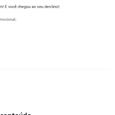
! E você chegou ao seu destino!;
mocional;
o;
;
lta;
o mágico (sobre o fim da terapia e todas as emoções