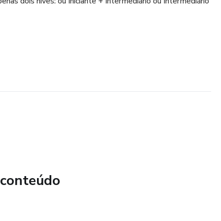
as dois níves: ou Iniciante + Intermediário ou Intermediário
 conteúdo