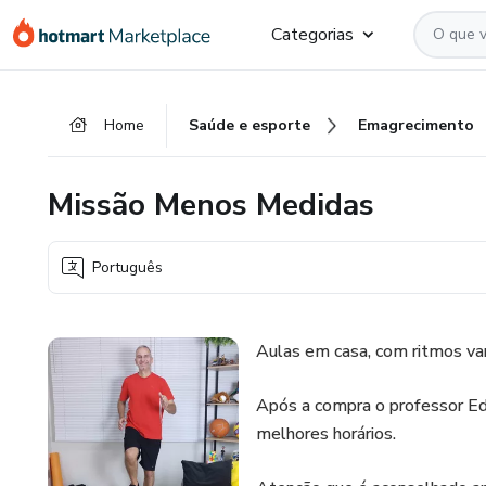
Ir
Ir
Ir
Categorias
para
para
para
o
o
o
conteúdo
pagamento
rodapé
Home
Saúde e esporte
Emagrecimento
principal
Missão Menos Medidas
Português
Aulas em casa, com ritmos var
Após a compra o professor Ed
melhores horários.