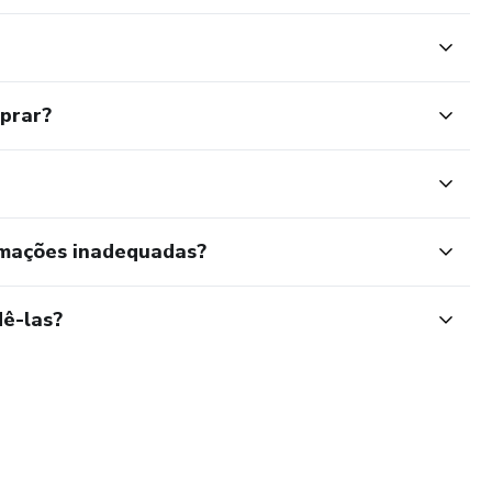
mprar?
rmações inadequadas?
ê-las?