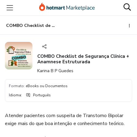
Ir
Ir
Ir
para
para
para
o
o
o
conteúdo
pagamento
rodapé
COMBO Checklist de Segurança Clínica + Anamnese Estruturada
principal
COMBO Checklist de Segurança Clínica +
Anamnese Estruturada
Karina B P Guedes
Formato
:
eBooks ou Documentos
Idioma
:
Português
Atender pacientes com suspeita de Transtorno Bipolar
exige mais do que boa intenção e conhecimento teórico.