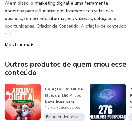
Além disso, o marketing digital é uma ferramenta
poderosa para influenciar positivamente as vidas das
pessoas, fornecendo informações valiosas, soluções e
oportunidades. Criador de Conteúdo: A criação de conteúdo
é a...
Mostrar mais
Outros produtos de quem criou esse
conteúdo
Coleção Digital de
2
Mais de 150 Artes
P
Natalinas para
V
Marcia Fagundes Designer
Canecas...
A
Empreendedorismo Digital