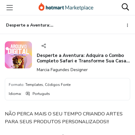
Ir
Ir
Ir
para
para
para
o
o
o
conteúdo
pagamento
rodapé
Desperte a Aventura: Adquira o Combo Completo Safari e Transforme Sua Casa em um Mundo Selvagem de Encantamento
principal
Desperte a Aventura: Adquira o Combo
Completo Safari e Transforme Sua Casa
em um Mundo Selvagem de
Marcia Fagundes Designer
Encantamento
Formato
:
Templates, Códigos Fonte
Idioma
:
Português
NÃO PERCA MAIS O SEU TEMPO CRIANDO ARTES
PARA SEUS PRODUTOS PERSONALIZADOS!!