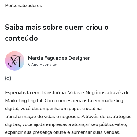
5- Marca página (5x20cm)
Personalizadores
6- Arte para caneca (21x10cm)
Saiba mais sobre quem criou o
7-Capa caderno desenho (29,7x21cm)
conteúdo
8- Agenda (21x14,8cm)
Marcia Fagundes Designer
9-cartão SUS
6 Ano Hotmarter
10- Miolos cadernos
Especialista em Transformar Vidas e Negócios através do
11- Fonte
Marketing Digital: Como um especialista em marketing
digital, você desempenha um papel crucial na
12-Elementos
transformação de vidas e negócios. Através de estratégias
digitais, você ajuda empresas a alcançar seu público-alvo,
13- Mockups
expandir sua presença online e aumentar suas vendas.