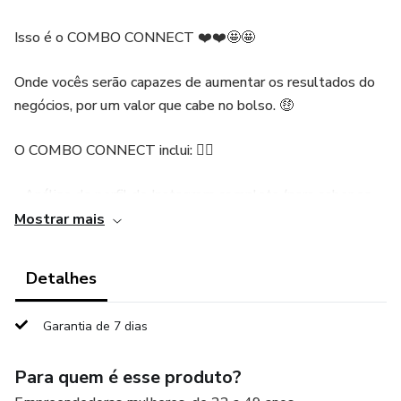
Isso é o COMBO CONNECT ❤️❤️🤩🤩
Onde vocês serão capazes de aumentar os resultados do
negócios, por um valor que cabe no bolso. 🤑
O COMBO CONNECT inclui: 👇🏻
- Análise de perfil de Instagram completa (para saber os
pontos fortes e pontos de melhoria do seu projeto)
Mostrar mais
- 1 Calendário com mais de 3 meses de ideias para
Detalhes
conteúdos aplicáveis em qualquer nicho
Garantia de 7 dias
- 1 PDF do Guia Prático de Vendas nos Stories
Para quem é esse produto?
- 1 PDF com 17 Estratégias Rápidas de Stories para sua
Rotina Semanal