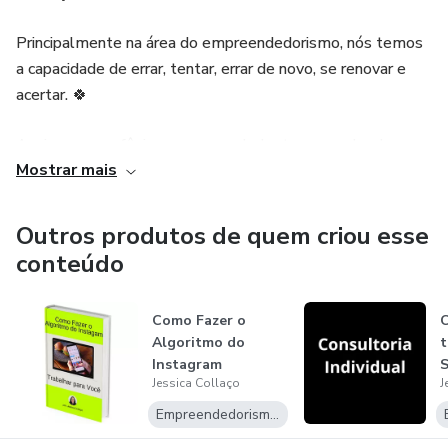
Principalmente na área do empreendedorismo, nós temos
a capacidade de errar, tentar, errar de novo, se renovar e
acertar. 🍀
Assim como a fênix, o empreendedor tem o poder de
Mostrar mais
ressurgir das cinzas, mesmo depois de uma grande queda
ou rasteira, e fazer ainda melhor do que fazia antes.
Outros produtos de quem criou esse
Altos e baixos, assim é a vida de quem tem coragem de
conteúdo
empreender. ✨
Como Fazer o
C
Curiosidades sobre mim: Quem me conhece mais a fundo
Algoritmo do
t
(como pessoa), geralmente diz que eu tenho uma
Instagram
S
personalidade muito única - se isso é bom ou ruim eu não
Jessica Collaço
J
Trabalhar para
sei. 😂
Você
Empreendedorismo Digital