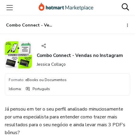
Ir
Ir
Ir
para
para
para
o
o
o
conteúdo
pagamento
rodapé
Combo Connect - Vendas no Instagram
principal
Combo Connect - Vendas no Instagram
Jessica Collaço
Formato
:
eBooks ou Documentos
Idioma
:
Português
Já pensou em ter o seu perfil analisado minuciosamente
por uma especialista para entender como trazer mais
resultados para o seu negócio e ainda levar mais 3 PDF’s
bônus?