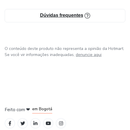
De uma forma geral, sempre fui muito determinada. 🏆
O que me fez ter coragem de sair da clt e entrar de cabeça
Dúvidas frequentes
no mundo do empreendedorismo digital.
Sinceramente? Foi a melhor escolha que fiz! 🔥
O conteúdo deste produto não representa a opinião da Hotmart.
Se você vir informações inadequadas,
denuncie aqui
em Amsterdam
em Madrid
em Bogotá
Feito com
❤
em Belo Horizonte
na Cidade do México