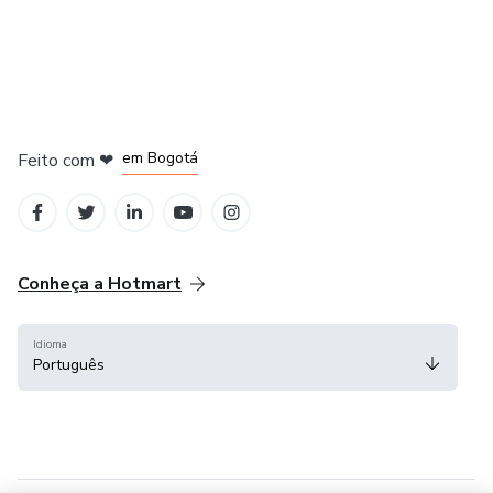
em Amsterdam
em Madrid
em Bogotá
Feito com
❤
em Belo Horizonte
na Cidade do México
Conheça a Hotmart
Idioma
Português