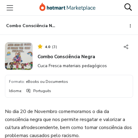
Ir
Ir
Ir
para
para
para
o
o
o
conteúdo
pagamento
rodapé
Combo Consciência Negra
principal
4.0
(
3
)
Combo Consciência Negra
Cuca Fresca materiais pedagógicos
Formato
:
eBooks ou Documentos
Idioma
:
Português
No dia 20 de Novembro comemoramos o dia da
consciência negra que nos permite resgatar e valorizar a
cultura afrodescendente, bem como tomar consciência dos
problemas causados pelo racismo.