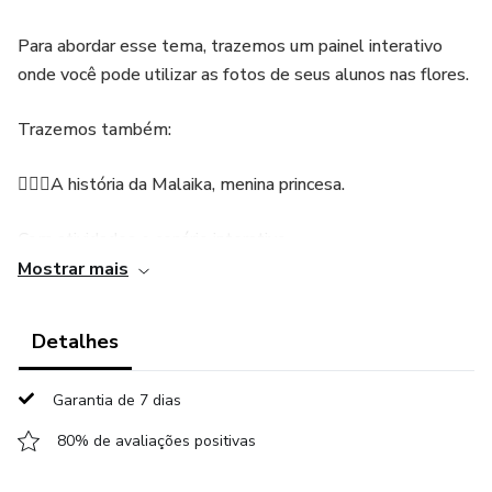
Para abordar esse tema, trazemos um painel interativo
onde você pode utilizar as fotos de seus alunos nas flores.
Trazemos também:
👱🏾‍♀️A história da Malaika, menina princesa.
Com atividades e cenário interativo
Mostrar mais
👱🏾‍♀️A história do cabelo de Lele, com cenário portátil para
ser contada de uma maneira bem diferente.
Detalhes
👑coroa respeito não tem cor
Garantia de 7 dias
80% de avaliações positivas