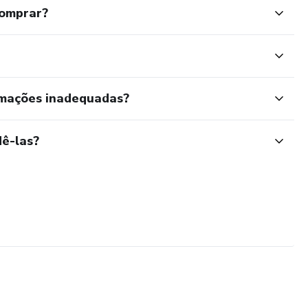
comprar?
rmações inadequadas?
ê-las?