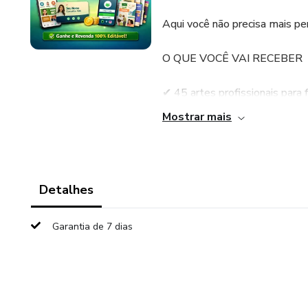
Aqui você não precisa mais pe
O QUE VOCÊ VAI RECEBER
✔ 45 artes profissionais para 
Mostrar mais
✔ 10 artes impactantes para 
✔ 10 capas personalizadas p
Detalhes
✔ Cartão de visita digital prof
Garantia de 7 dias
✔ Biolink exclusivo para otimiz
✔ Conteúdos pensados para en
Você recebe tudo pronto para p