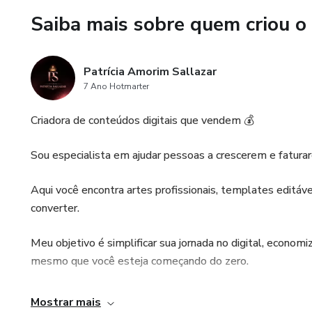
Saiba mais sobre quem criou o
✔ Conteúdo voltado para con
✔ Design moderno e atrativo
Patrícia Amorim Sallazar
7 Ano Hotmarter
✔ Pronto para uso imediato
Criadora de conteúdos digitais que vendem 💰
✔ Totalmente editável no Ca
Sou especialista em ajudar pessoas a crescerem e faturar
Você pode usar, editar e vend
Aqui você encontra artes profissionais, templates editáve
Perfeito para gerar renda extr
converter.
Meu objetivo é simplificar sua jornada no digital, econ
mesmo que você esteja começando do zero.
Se você quer um perfil mais profissional, mais engajament
Mostrar mais