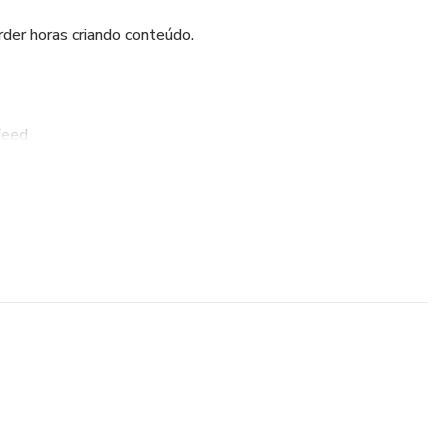
rder horas criando conteúdo.
feed
stories
ara destaques
issional
ar seu perfil
gajar e converter
ostar e atrair mais clientes.