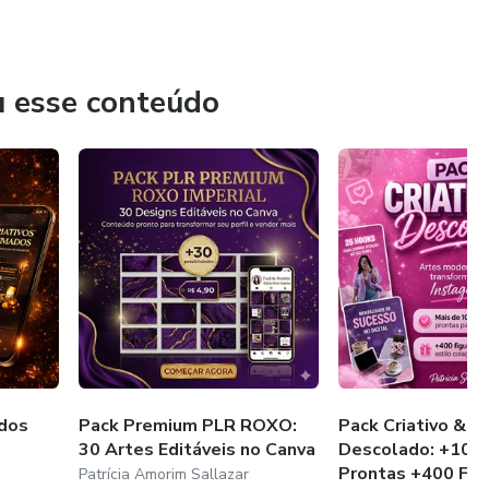
u esse conteúdo
ados
Pack Premium PLR ROXO:
Pack Criativo &am
30 Artes Editáveis no Canva
Descolado: +100
Prontas +400 Figur
Patrícia Amorim Sallazar