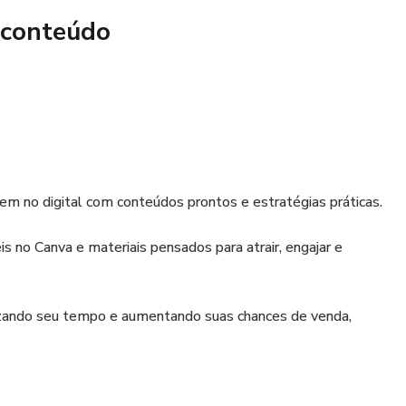
 conteúdo
sultoras TON
nva
em no digital com conteúdos prontos e estratégias práticas.
er esse produto quantas vezes quiser.
is no Canva e materiais pensados para atrair, engajar e
a ou montar seu próprio negócio digital.
omizando seu tempo e aumentando suas chances de venda,
o e mais resultados, você está no lugar certo.