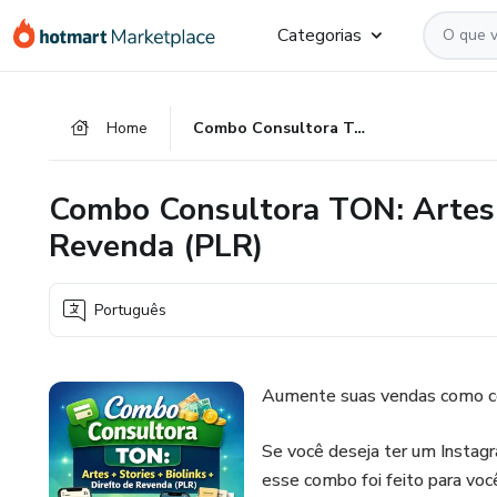
Ir
Ir
Ir
Categorias
para
para
para
o
o
o
conteúdo
pagamento
rodapé
Home
Combo Consultora TON: Artes + Stories + Biolinks + Direito de Revenda (PLR)
principal
Combo Consultora TON: Artes +
Revenda (PLR)
Português
Aumente suas vendas como c
Se você deseja ter um Instagr
esse combo foi feito para voc