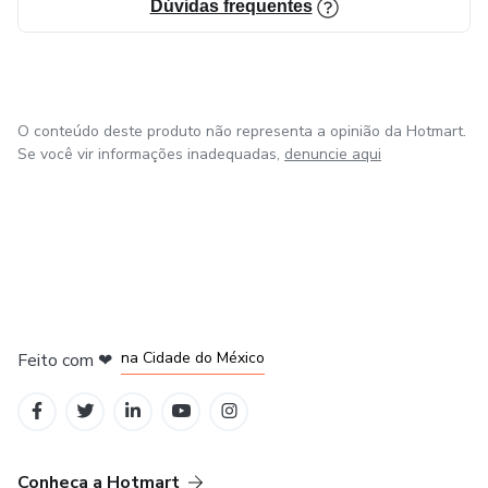
Dúvidas frequentes
O conteúdo deste produto não representa a opinião da Hotmart.
Se você vir informações inadequadas,
denuncie aqui
em Bogotá
em Amsterdam
em Madrid
na Cidade do México
Feito com
❤
em Belo Horizonte
Conheça a Hotmart