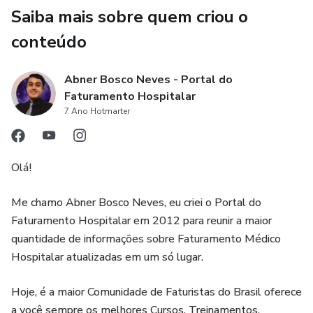
- Procedimentos Cirúrgicos na CBHPM.
Saiba mais sobre quem criou o
conteúdo
- Procedimentos Cirúrgicos nas Tabelas AMB.
Abner Bosco Neves - Portal do
CURSO DE RECURSO DE GLOSAS:
Faturamento Hospitalar
7 Ano Hotmarter
- Revisão e Recurso de Glosas.
- Como evitar Glosas no Faturamento
Olá!
- Indicadores no Faturamento
Me chamo Abner Bosco Neves, eu criei o Portal do
Faturamento Hospitalar em 2012 para reunir a maior
- Regras de Cobrança que podem causar Glosas
quantidade de informações sobre Faturamento Médico
Hospitalar atualizadas em um só lugar.
CONTEÚDO EXTRA:
Hoje, é a maior Comunidade de Faturistas do Brasil oferece
- O que é Pré Faturamento?
a você sempre os melhores Cursos, Treinamentos,