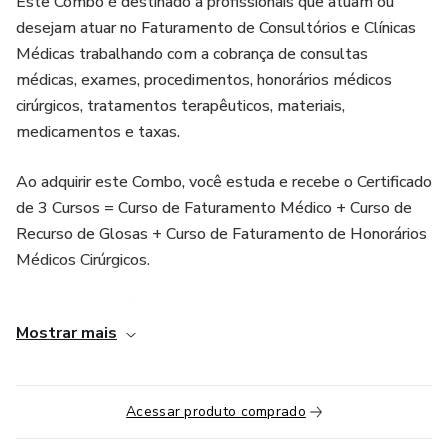
Este Combo é destinado a profissionais que atuam ou
desejam atuar no Faturamento de Consultórios e Clínicas
Médicas trabalhando com a cobrança de consultas
médicas, exames, procedimentos, honorários médicos
cirúrgicos, tratamentos terapêuticos, materiais,
medicamentos e taxas.
Ao adquirir este Combo, você estuda e recebe o Certificado
de 3 Cursos = Curso de Faturamento Médico + Curso de
Recurso de Glosas + Curso de Faturamento de Honorários
Médicos Cirúrgicos.
Além disso, você tem acesso a Material Especial Adicional
Mostrar mais
de CBHPM, Pré Faturamento e Gerenciamento de
Faturamento
CONTEÚDO:
Acessar produto comprado