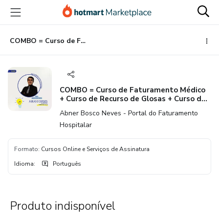
Ir
Ir
Ir
para
para
para
o
o
o
conteúdo
pagamento
rodapé
COMBO = Curso de Faturamento Médico + Curso de Recurso de Glosas + Curso de Faturamento de Honorários Médicos Cirúrgicos.
principal
COMBO = Curso de Faturamento Médico
+ Curso de Recurso de Glosas + Curso de
Faturamento de Honorários Médicos
Abner Bosco Neves - Portal do Faturamento
Cirúrgicos.
Hospitalar
Formato
:
Cursos Online e Serviços de Assinatura
Idioma
:
Português
Produto indisponível