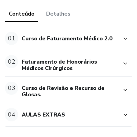
CURSO DE FATURAMENTO MÉDICO 2.0
Conteúdo
Detalhes
Aula 1 - Introdução ao Faturamento, Padrão TISS,
Legislação e Contratos.
01
Curso de Faturamento Médico 2.0
Aula 2 - Tabela CBHPM
Aula 3 - Tabela AMB.
02
Faturamento de Honorários
Médicos Cirúrgicos
Aula 4 - Materiais, Medicamentos e Taxas.
03
Curso de Revisão e Recurso de
Aula 5 - Análise de Guias de Faturamento, XML e
Glosas.
Faturamento Eletrônico.
CURSO DE HONORÁRIOS MÉDICOS CIRURGICOS:
04
AULAS EXTRAS
- Introdução a Honorários Médicos Cirúrgicos.