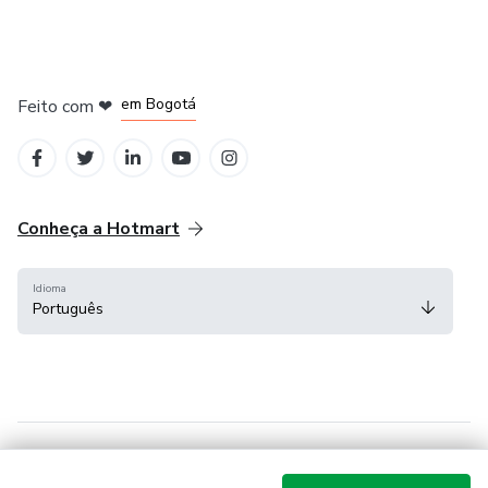
em Amsterdam
em Madrid
em Bogotá
Feito com
❤
em Belo Horizonte
na Cidade do México
Conheça a Hotmart
Idioma
Português
Central de ajuda
Termos
Privacidade
Cookies