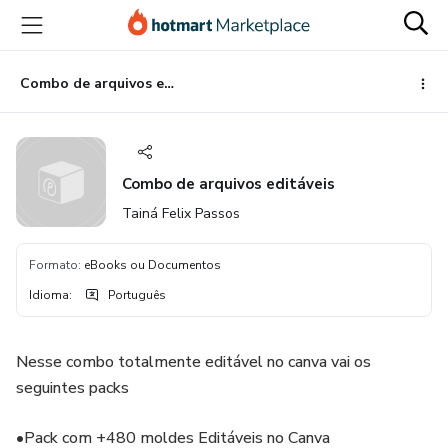
Ir
Ir
Ir
para
para
para
o
o
o
conteúdo
pagamento
rodapé
Combo de arquivos editáveis
principal
Combo de arquivos editáveis
Tainá Felix Passos
Formato
:
eBooks ou Documentos
Idioma
:
Português
Nesse combo totalmente editável no canva vai os
seguintes packs
•Pack com +480 moldes Editáveis no Canva