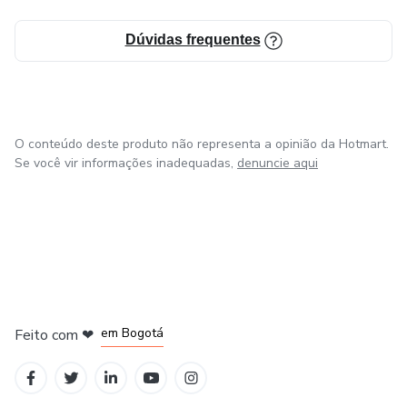
Dúvidas frequentes
O conteúdo deste produto não representa a opinião da Hotmart.
Se você vir informações inadequadas,
denuncie aqui
em Amsterdam
em Madrid
em Bogotá
Feito com
❤
em Belo Horizonte
na Cidade do México