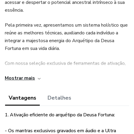
acessar e despertar o potencial ancestral intrínseco à sua
essência.
Pela primeira vez, apresentamos um sistema holístico que
reúne as melhores técnicas, auxiliando cada indivíduo a
integrar a majestosa energia do Arquétipo da Deusa
Fortuna em sua vida diária.
Com nossa seleção exclusiva de ferramentas de ativação,
cada aspecto do Arquétipo da Deusa Fortuna é explorado
Mostrar mais
e amplificado, proporcionando a você uma experiência
completa e transformadora.
Vantagens
Detalhes
Confira a seguir as ferramentas que você receberá:
1. Ativação eficiente do arquétipo da Deusa Fortuna:
- 🌀 Ultra Biokinese de Ativação: Desbloqueie seu
potencial energético para ativar as energias dos arquétipos.
- Os mantras exclusivos gravados em áudio e a Ultra