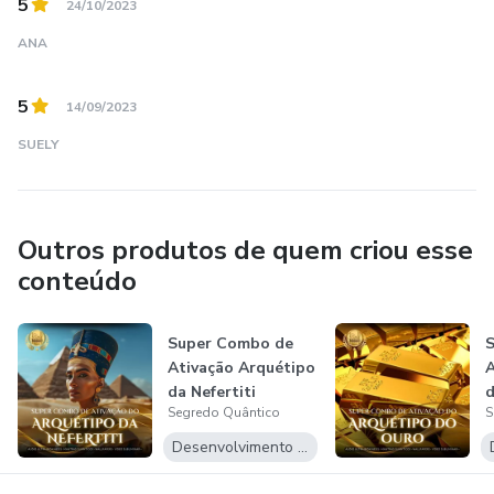
5
24/10/2023
prosperidade, sorte, felicidade, abundância, realização e
elevado amor-próprio.
ANA
5
14/09/2023
SUELY
Outros produtos de quem criou esse
conteúdo
Super Combo de
Ativação Arquétipo
A
da Nefertiti
Segredo Quântico
S
Desenvolvimento Pessoal