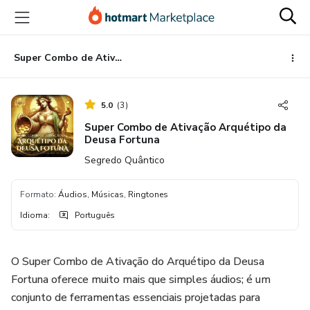
Ir
Ir
Ir
para
para
para
o
o
o
conteúdo
pagamento
rodapé
Super Combo de Ativação Arquétipo da Deusa Fortuna
principal
5.0
(
3
)
Super Combo de Ativação Arquétipo da
Deusa Fortuna
Segredo Quântico
Formato
:
Áudios, Músicas, Ringtones
Idioma
:
Português
O Super Combo de Ativação do Arquétipo da Deusa
Fortuna oferece muito mais que simples áudios; é um
conjunto de ferramentas essenciais projetadas para