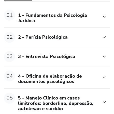
Carga Horária: 120 horas.
01
1 - Fundamentos da Psicologia
O certificado será enviado para o E-mail cadastrado em até
Jurídica
15 dias úteis após constar a conclusão.
02
2 - Perícia Psicológica
03
3 - Entrevista Psicológica
04
4 - Oficina de elaboração de
documentos psicológicos
05
5 - Manejo Clínico em casos
limítrofes: borderline, depressão,
autolesão e suicídio