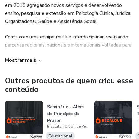
em 2019 agregando novos serviços e desenvolvendo
ensino, pesquisa e extensão em Psicologia Clínica, Jurídica,
Organizacional, Saúde e Assistência Social.
Conta com uma equipe multi e interdisciplinar, realizando
parcerias regionais, nacionais e internacionais voltadas para
o intercambio cultural e o desenvolvimento de novas
Mostrar mais
tecnologias de intervenção que promovam o
desenvolvimento científico da Psicologia na Amazônia,
exportando e adaptando métodos do Brasil e do mundo.
Outros produtos de quem criou esse
conteúdo
Atuando na região amazônica, a Fortiori tem por objetivo a
prestação de serviços especializados em Psicologia além
Seminário - Além
S
do desenvolvimento de profissionais e estudantes da
do Princípio do
R
região através de seus cursos livres de extensão,
Prazer
aprimoramento e projetos de pesquisa e extensão,
Instituto Fortiori de Pesquisa em Saúde e Educação
tornando-se a primeira instituição privada neste setor.
Educacional