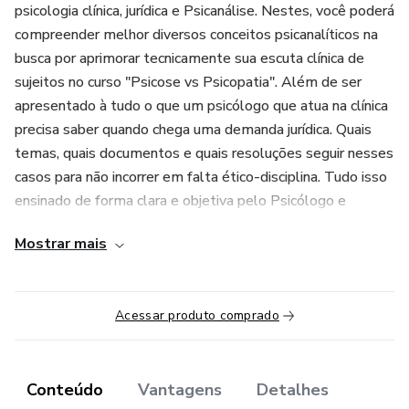
psicologia clínica, jurídica e Psicanálise. Nestes, você poderá
compreender melhor diversos conceitos psicanalíticos na
busca por aprimorar tecnicamente sua escuta clínica de
sujeitos no curso "Psicose vs Psicopatia". Além de ser
apresentado à tudo o que um psicólogo que atua na clínica
precisa saber quando chega uma demanda jurídica. Quais
temas, quais documentos e quais resoluções seguir nesses
casos para não incorrer em falta ético-disciplina. Tudo isso
ensinado de forma clara e objetiva pelo Psicólogo e
Psicanalista Altiere Ponciano, com mais de dez anos de
Mostrar mais
experiência na clínica psicanalítica, atendimento de casos
limítrofes, possui especialização em Psicologia Jurídica e
mestrado em Criminologia Forense.
Acessar produto comprado
Ministrante: Altiere Ponciano– CRP 10/02818
Período de acesso ao portal: 6 Meses.
Conteúdo
Vantagens
Detalhes