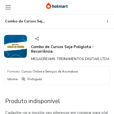
Ir
Ir
Ir
para
para
para
o
o
o
conteúdo
pagamento
rodapé
Combo de Cursos Seja Poliglota - Recorrência
principal
Combo de Cursos Seja Poliglota -
Recorrência
MEGADREAMS TREINAMENTOS DIGITAIS LTDA
Formato
:
Cursos Online e Serviços de Assinatura
Idioma
:
Português
Produto indisponível
Cadastre-se e mostre seu interesse em comprar para o(a)