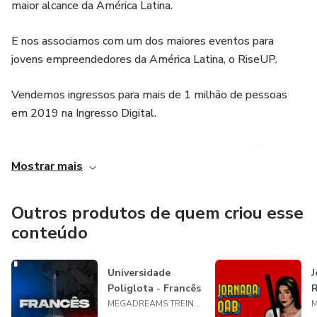
maior alcance da América Latina.
E nos associamos com um dos maiores eventos para
jovens empreendedores da América Latina, o RiseUP.
Vendemos ingressos para mais de 1 milhão de pessoas
em 2019 na Ingresso Digital.
Somos a primeira incubadora de infoprodutos do Brasil e
Mostrar mais
nossa missão é:
- Empoderar pessoas através do conhecimento
Outros produtos de quem criou esse
conteúdo
- Universalizar o acesso
- Produzir riquezas
Universidade
J
Poliglota - Francês
R
MEGADREAMS TREINAMENTOS DIGITAIS LTDA
- Melhorar a economia