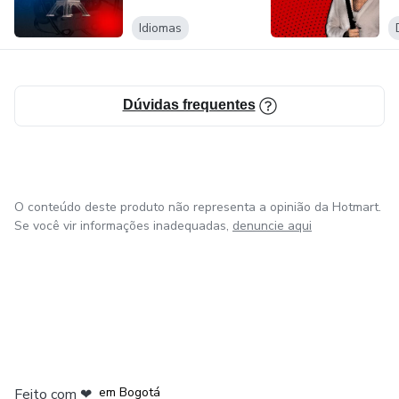
Idiomas
Dúvidas frequentes
O conteúdo deste produto não representa a opinião da Hotmart.
Se você vir informações inadequadas,
denuncie aqui
em Amsterdam
em Madrid
em Bogotá
Feito com
❤