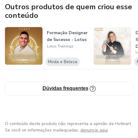
Outros produtos de quem criou esse
conteúdo
Formação Designer
D
de Sucesso - Lotus
S
D
Lotus Trainings
L
L
Moda e Beleza
Dúvidas frequentes
O conteúdo deste produto não representa a opinião da Hotmart.
Se você vir informações inadequadas,
denuncie aqui