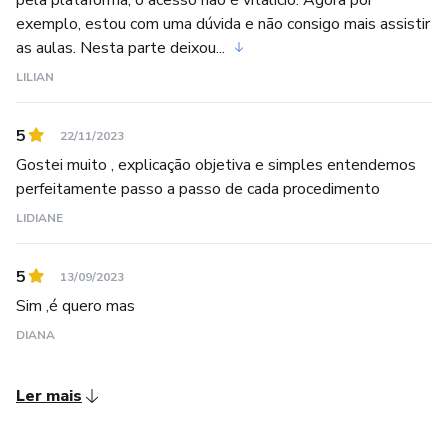
pela plataforma, o acesso não é vitalício. Agora por
exemplo, estou com uma dúvida e não consigo mais assistir
as aulas. Nesta parte deixou...
LILIAN
5
22/11/2023
Gostei muito , explicação objetiva e simples entendemos
perfeitamente passo a passo de cada procedimento
LIDIANE
5
13/09/2023
Sim ,é quero mas
DIANA
Ler mais