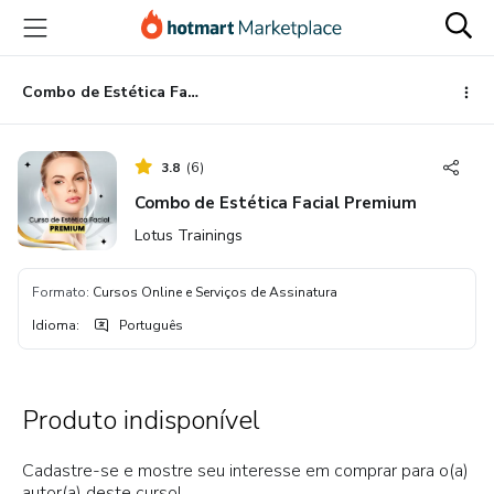
Ir
Ir
Ir
para
para
para
o
o
o
conteúdo
pagamento
rodapé
Combo de Estética Facial Premium
principal
3.8
(
6
)
Combo de Estética Facial Premium
Lotus Trainings
Formato
:
Cursos Online e Serviços de Assinatura
Idioma
:
Português
Produto indisponível
Cadastre-se e mostre seu interesse em comprar para o(a)
autor(a) deste curso!