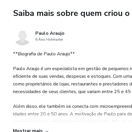
Avisos de estoque mínimo.
Saiba mais sobre quem criou o
Relatórios automáticos de m
Paulo Araujo
Gráficos para visualização cla
6 Ano Hotmarter
3. Controle de Pagamento de 
**Biografia de Paulo Araujo**
Objetivo: Automatizar e organ
Paulo Araujo é um especialista em gestão de pequenos n
eficiente de suas vendas, despesas e estoques. Com um
Funcionalidades:
como proprietários de lojas, restaurantes e prestadores 
necessidades de seus clientes, que variam entre 25 e 45 
Registro de salário, horas ext
Além disso, ele também se conecta com microempreende
Controle de datas de pagame
idades entre 20 e 50 anos. A motivação de Paulo para des
esses gestores a enfrentarem os principais desafios no
Cálculo automático de encargo
soluções práticas e acessíveis, ele busca proporcionar fe
Mostrar mais