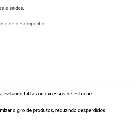
s e saídas.
álise de desempenho.
e saldo.
e em dados históricos.
vitar faltas e reduzir excessos.
s, evitando faltas ou excessos de estoque.
imizar o giro de produtos, reduzindo desperdícios
crição e códigos.
de itens.