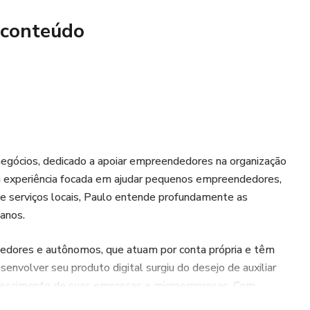
 conteúdo
ovimentação.
ra do estoque atual.
Funcionários
izar a gestão de pagamentos e benefícios.
egócios, dedicado a apoiar empreendedores na organização
a experiência focada em ajudar pequenos empreendedores,
de serviços locais, Paulo entende profundamente as
anos.
ras e descontos.
dores e autônomos, que atuam por conta própria e têm
nto.
envolver seu produto digital surgiu do desejo de auxiliar
 crescimento de suas empresas e microempresas. Com
s e valores líquidos.
rramentas que realmente façam a diferença no dia a dia dos