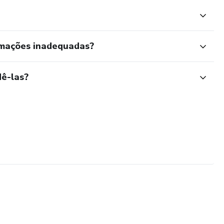
rmações inadequadas?
ê-las?