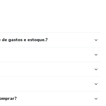
ue realmente importa: o sucesso de seus negócios.
uncionário.
lha de pagamento.
lhas:
 de gastos e estoque.?
sto em tarefas administrativas.
nilhas às necessidades específicas do seu negócio.
s importantes com gráficos e relatórios detalhados.
acessível para otimizar processos sem sistemas complexos.
s, empreendedores individuais e gestores que buscam
es sem complicação.
comprar?