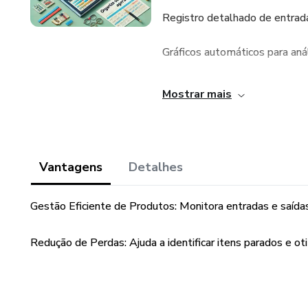
Registro detalhado de entrada
Gráficos automáticos para an
Relatórios mensais e anuais d
Mostrar mais
Projeções financeiras com bas
2. Controle de Estoque
Vantagens
Detalhes
Objetivo: Gerenciar produtos, e
Gestão Eficiente de Produtos: Monitora entradas e saída
Funcionalidades:
Redução de Perdas: Ajuda a identificar itens parados e ot
Cadastro de produtos com des
Controle de entradas e saídas 