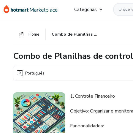
Ir
Ir
Ir
Categorias
para
para
para
o
o
o
conteúdo
pagamento
rodapé
Home
Combo de Planilhas de controle de gastos e estoque.
principal
Combo de Planilhas de control
Português
1. Controle Financeiro
Objetivo: Organizar e monitora
Funcionalidades: