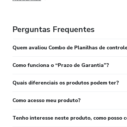
empreendedores, permitindo que eles se concentrem no q
Histórico de pagamentos por f
Gráficos de despesas com fo
Perguntas Frequentes
Vantagens do Combo de Plani
Quem avaliou Combo de Planilhas de controle
Eficiência: Reduza o tempo ga
Como funciona o “Prazo de Garantia”?
Personalização: Adapte as pla
Clareza: Visualize informaçõe
Quais diferenciais os produtos podem ter?
Custo-benefício: Ferramenta 
Como acesso meu produto?
Ideal para: Pequenos negócio
profissionalizar suas operaçõ
Tenho interesse neste produto, como posso 