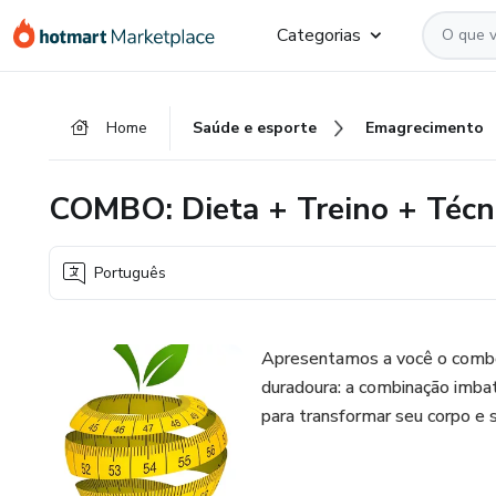
Ir
Ir
Ir
Categorias
para
para
para
o
o
o
conteúdo
pagamento
rodapé
Home
Saúde e esporte
Emagrecimento
principal
COMBO: Dieta + Treino + Técni
Português
Apresentamos a você o combo p
duradoura: a combinação imbatí
para transformar seu corpo e 