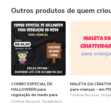
Outros produtos de quem crio
COMBO ESPECIAL DE
MALETA DA CRIATIV
HALLOWEEN para
para crianças - em P
regulação do medo para
CriAtivar Recursos Terap
cria...
CriAtivar Recursos Terapêuticos