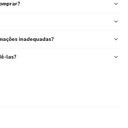
comprar?
rmações inadequadas?
ê-las?