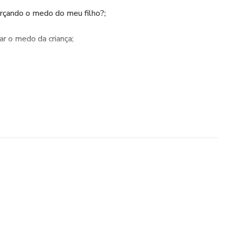
orçando o medo do meu filho?;
ar o medo da criança;
nfância;
 a criança;
dos Sintomas Físicos;
do medo;
s de sabão;
parte 1 e parte 2);