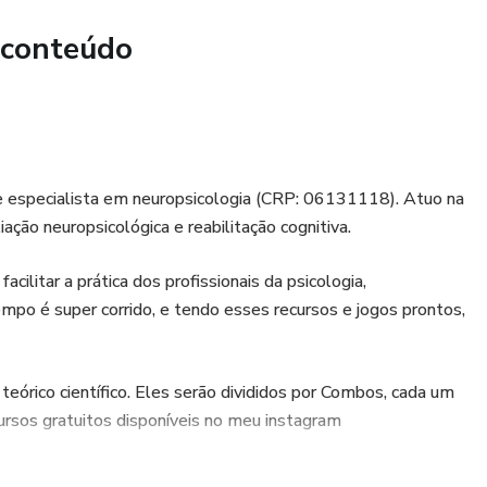
nto (parte 1 e parte 2);
 conteúdo
rio;
tam o medo.
usivamente a profissionais da área da saúde, mais
 e especialista em neuropsicologia (CRP: 06131118). Atuo na
 exercício de atividades regidas pelos conselhos
iação neuropsicológica e reabilitação cognitiva.
evida habilitação constitui uma atividade ilegal.
acilitar a prática dos profissionais da psicologia,
po é super corrido, e tendo esses recursos e jogos prontos,
eórico científico. Eles serão divididos por Combos, cada um
rsos gratuitos disponíveis no meu instagram