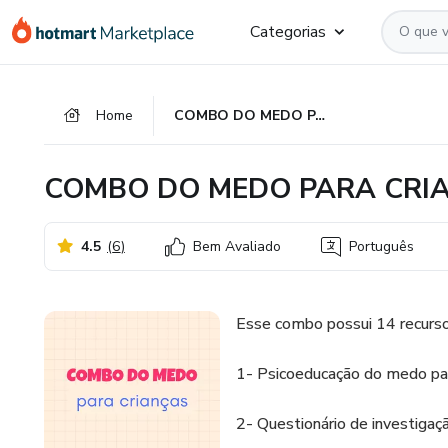
Ir
Ir
Ir
Categorias
para
para
para
o
o
o
conteúdo
pagamento
rodapé
Home
COMBO DO MEDO PARA CRIANÇAS - em PDF
principal
COMBO DO MEDO PARA CRIA
4.5
(
6
)
Bem Avaliado
Português
Esse combo possui 14 recurso
1- Psicoeducação do medo par
2- Questionário de investigaç