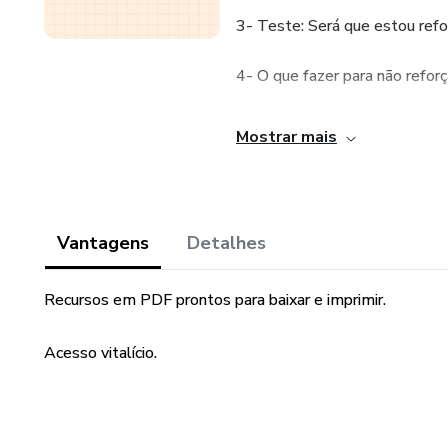
3- Teste: Será que estou ref
4- O que fazer para não reforç
5- Medos que são normais na i
Mostrar mais
6- Psicoeducação do Medo com
7- Baralho dos Medos;
Vantagens
Detalhes
8- Monitoramento do Medo e 
Recursos em PDF prontos para baixar e imprimir.
9- Escada de enfrentamento 
Acesso vitalício.
10- Pensamentos como bolha
11- Resolução de Problemas (