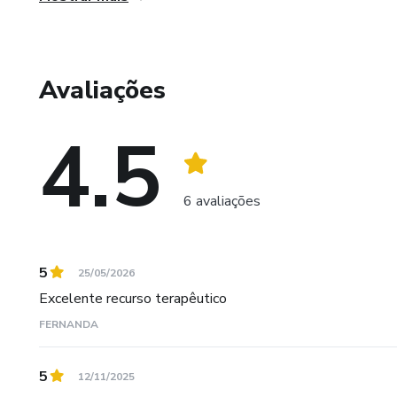
Aproveitem!!
Avaliações
4.5
6 avaliações
5
25/05/2026
Excelente recurso terapêutico
FERNANDA
5
12/11/2025