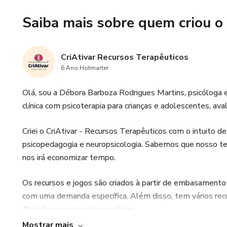
12- Estratégias de Enfrentame
Saiba mais sobre quem criou o
13- Medo real X Medo imaginá
CriAtivar Recursos Terapêuticos
14- Pensamentos que alimen
6 Ano Hotmarter
Este Produto é destinado excl
Olá, sou a Débora Barboza Rodrigues Martins, psicóloga
especificamente psicólogos. O
clínica com psicoterapia para crianças e adolescentes, aval
profissionais de saúde sem a d
Criei o CriAtivar - Recursos Terapêuticos com o intuito de f
psicopedagogia e neuropsicologia. Sabemos que nosso tem
nos irá economizar tempo.
Os recursos e jogos são criados à partir de embasamento t
com uma demanda específica. Além disso, tem vários recu
@criativar.recursosterapeuticos.
Mostrar mais