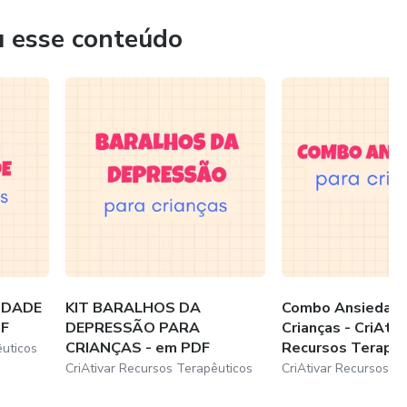
u esse conteúdo
IDADE
KIT BARALHOS DA
Combo Ansiedade
DF
DEPRESSÃO PARA
Crianças - CriAtiv
CRIANÇAS - em PDF
Recursos Terapêut
êuticos
CriAtivar Recursos Terapêuticos
CriAtivar Recursos T