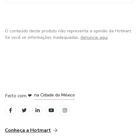
O conteúdo deste produto não representa a opinião da Hotmart.
Se você vir informações inadequadas,
denuncie aqui
em Bogotá
em Amsterdam
em Madrid
na Cidade do México
Feito com
❤
em Belo Horizonte
Conheça a Hotmart