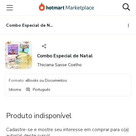
Ir
Ir
Ir
para
para
para
o
o
o
conteúdo
pagamento
rodapé
Combo Especial de Natal
principal
Combo Especial de Natal
Thiciana Sasse Coelho
Formato
:
eBooks ou Documentos
Idioma
:
Português
Produto indisponível
Cadastre-se e mostre seu interesse em comprar para o(a)
autor(a) deste curso!