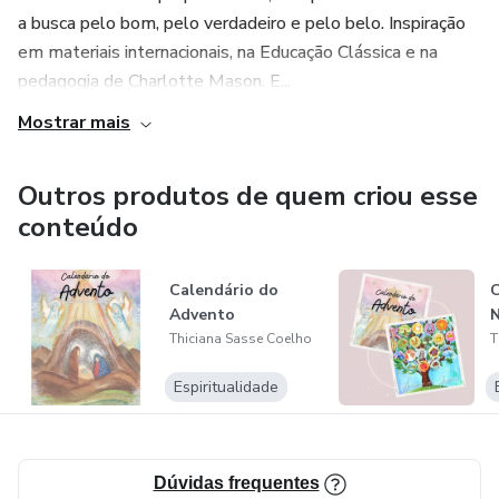
a busca pelo bom, pelo verdadeiro e pelo belo. Inspiração
em materiais internacionais, na Educação Clássica e na
pedagogia de Charlotte Mason. E...
Mostrar mais
Outros produtos de quem criou esse
conteúdo
Calendário do
C
Advento
N
Thiciana Sasse Coelho
T
Espiritualidade
Dúvidas frequentes