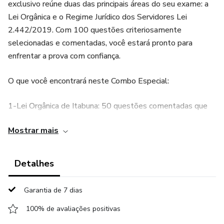
exclusivo reúne duas das principais áreas do seu exame: a
Lei Orgânica e o Regime Jurídico dos Servidores Lei
2.442/2019. Com 100 questões criteriosamente
selecionadas e comentadas, você estará pronto para
enfrentar a prova com confiança.
O que você encontrará neste Combo Especial:
1-Lei Orgânica de Itabuna: 50 questões comentadas que
abrangem os aspectos fundamentais da organização e
Mostrar mais
funcionamento do município. Entenda as atribuições do
Poder Executivo e Legislativo, os direitos dos servidores e
outras disposições importantes.
Detalhes
2- Lei Municipal nº 2.442/2019 Regime Jurídico dos
Garantia de 7 dias
Servidores: Mais 50 questões comentadas, focadas nas
regulamentações específicas que norteiam a atuação dos
100% de avaliações positivas
servidores municipais. Compreenda as exigências para