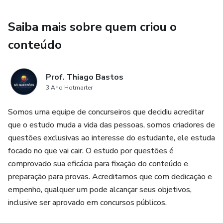
ingresso no serviço público, as formas de provimento de
cargos, os direitos e deveres dos servidores, entre outros
Saiba mais sobre quem criou o
tópicos essenciais.
conteúdo
Por que escolher nosso Combo Especial:
Prof. Thiago Bastos
Preparação Completa: Cobrindo tanto a Lei Orgânica
3 Ano Hotmarter
quanto o Regime Jurídico dos Servidores, este combo
Somos uma equipe de concurseiros que decidiu acreditar
oferece uma visão completa das normas que regem o
que o estudo muda a vida das pessoas, somos criadores de
Concurso de Itabuna.
questões exclusivas ao interesse do estudante, ele estuda
Comentários Detalhados: Cada questão é acompanhada
focado no que vai cair. O estudo por questões é
por um comentário minucioso, explicando conceitos-chave
comprovado sua eficácia para fixação do conteúdo e
e fornecendo insights cruciais para a sua compreensão.
preparação para provas. Acreditamos que com dedicação e
empenho, qualquer um pode alcançar seus objetivos,
Flexibilidade para Todos os Cargos: O conteúdo do combo
inclusive ser aprovado em concursos públicos.
é relevante para uma ampla gama de cargos do concurso,