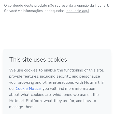
O conteúdo deste produto não representa a opinião da Hotmart.
Se você vir informações inadequadas,
denuncie aqui
em Amsterdam
Feito com
❤
em Belo Horizonte
na Cidade do México
em Bogotá
em Madrid
Conheça a Hotmart
Idioma
Português