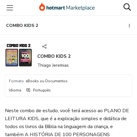
Ir
Ir
Ir
para
para
para
o
o
o
conteúdo
pagamento
rodapé
COMBO KIDS 2
principal
COMBO KIDS 2
Thiago Jeremias
Formato
:
eBooks ou Documentos
Idioma
:
Português
Neste combo de estudo, você terá acesso ao PLANO DE
LEITURA KIDS, que é a explicação simples e didática de
todos os livros da Bíblia na linguagem da criança, e
também A HISTÓRIA DE 100 PERSONAGENS