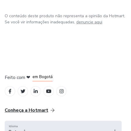
O conteúdo deste produto não representa a opinião da Hotmart.
Se você vir informações inadequadas,
denuncie aqui
em Amsterdam
em Madrid
em Bogotá
Feito com
❤
em Belo Horizonte
na Cidade do México
Conheça a Hotmart
Idioma