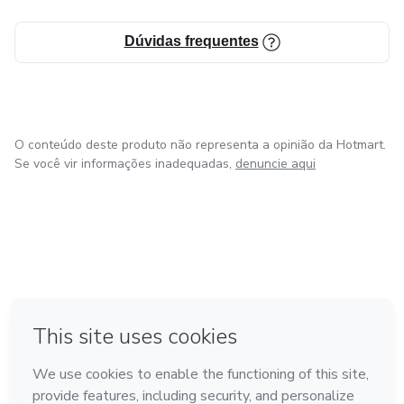
Dúvidas frequentes
O conteúdo deste produto não representa a opinião da Hotmart.
Se você vir informações inadequadas,
denuncie aqui
em Bogotá
em Amsterdam
em Madrid
na Cidade do México
Feito com
❤
em Belo Horizonte