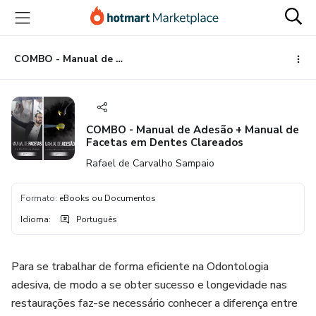
Ir
Ir
Ir
para
para
para
o
o
o
conteúdo
pagamento
rodapé
COMBO - Manual de Adesão + Manual de Facetas em Dentes Clareados
principal
COMBO - Manual de Adesão + Manual de
Facetas em Dentes Clareados
Rafael de Carvalho Sampaio
Formato
:
eBooks ou Documentos
Idioma
:
Português
Para se trabalhar de forma eficiente na Odontologia
adesiva, de modo a se obter sucesso e longevidade nas
restaurações faz-se necessário conhecer a diferença entre