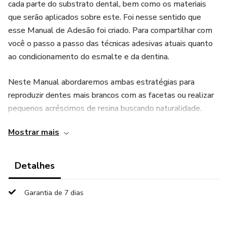
cada parte do substrato dental, bem como os materiais
que serão aplicados sobre este. Foi nesse sentido que
esse Manual de Adesão foi criado. Para compartilhar com
você o passo a passo das técnicas adesivas atuais quanto
ao condicionamento do esmalte e da dentina.
Neste Manual abordaremos ambas estratégias para
reproduzir dentes mais brancos com as facetas ou realizar
pequenos acréscimos de resina buscando naturalidade.
Cada estratégia consiste no uso de diferentes técnicas e
Mostrar mais
resinas para se conseguir um resultado transformador. Para
ambas as técnicas se faz necessário executar um
clareamento inicialmente, com o objetivo de ganhar
Detalhes
luminosidade nos dentes e consequentemente diminuir a
espessura dos materiais restauradores. Bom estudo!
Garantia de 7 dias