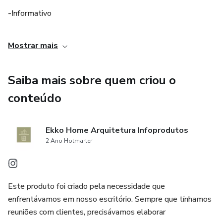
14-Manual de Obras
-Informativo
15-Informativo - Aprovação, Legislação e Taxas
-Tudo em um só lugar
Mostrar mais
Formato dos arquivos : Canva, Word e Excel.
Saiba mais sobre quem criou o
conteúdo
Ekko Home Arquitetura Infoprodutos
2 Ano Hotmarter
Este produto foi criado pela necessidade que
enfrentávamos em nosso escritório. Sempre que tínhamos
reuniões com clientes, precisávamos elaborar