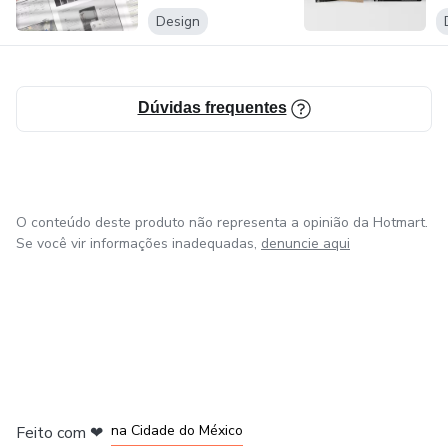
Design
Dúvidas frequentes
O conteúdo deste produto não representa a opinião da Hotmart.
Se você vir informações inadequadas,
denuncie aqui
em Bogotá
em Amsterdam
em Madrid
na Cidade do México
Feito com
❤