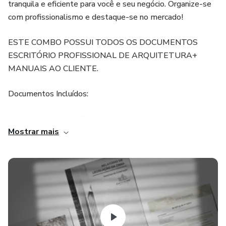
tranquila e eficiente para você e seu negócio. Organize-se
com profissionalismo e destaque-se no mercado!
ESTE COMBO POSSUI TODOS OS DOCUMENTOS
ESCRITÓRIO PROFISSIONAL DE ARQUITETURA+
MANUAIS AO CLIENTE.
Documentos Incluídos:
1-Apresentação da Empresa
Mostrar mais
2-Proposta Comercial
3-Modelo de Contrato de Arquitetura e Interiores
4-E.V.F (Estudo de Viabilidade Financeira)
5-Pré- Briefing e Briefing de Projeto