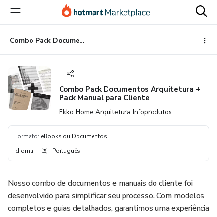
Ir
Ir
Ir
para
para
para
o
o
o
conteúdo
pagamento
rodapé
Combo Pack Documentos Arquitetura + Pack Manual para Cliente
principal
Combo Pack Documentos Arquitetura +
Pack Manual para Cliente
Ekko Home Arquitetura Infoprodutos
Formato
:
eBooks ou Documentos
Idioma
:
Português
Nosso combo de documentos e manuais do cliente foi
desenvolvido para simplificar seu processo. Com modelos
completos e guias detalhados, garantimos uma experiência