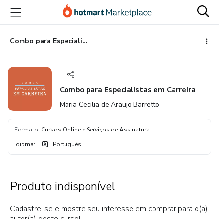
Ir
Ir
Ir
para
para
para
o
o
o
conteúdo
pagamento
rodapé
Combo para Especialistas em Carreira
principal
Combo para Especialistas em Carreira
Maria Cecilia de Araujo Barretto
Formato
:
Cursos Online e Serviços de Assinatura
Idioma
:
Português
Produto indisponível
Cadastre-se e mostre seu interesse em comprar para o(a)
autor(a) deste curso!