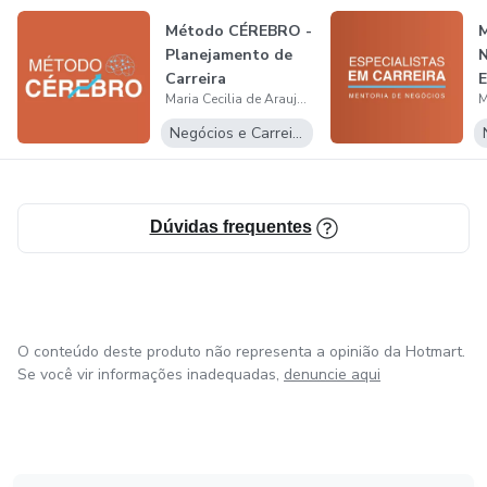
Método CÉREBRO -
M
Planejamento de
N
Carreira
E
Maria Cecilia de Araujo Barretto
C
Negócios e Carreira
Dúvidas frequentes
O conteúdo deste produto não representa a opinião da Hotmart.
Se você vir informações inadequadas,
denuncie aqui