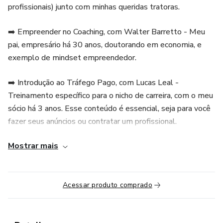
profissionais) junto com minhas queridas tratoras.
➡️ Empreender no Coaching, com Walter Barretto - Meu
pai, empresário há 30 anos, doutorando em economia, e
exemplo de mindset empreendedor.
➡️ Introdução ao Tráfego Pago, com Lucas Leal -
Treinamento específico para o nicho de carreira, com o meu
sócio há 3 anos. Esse conteúdo é essencial, seja para você
fazer seus anúncios ou contratar um profissional.
Mostrar mais
➡️ Vendas nas Redes Sociais, com Júlia Pretti - Como criar
conteúdo que gere desejo, aumente sua audiência e
transforme seguidores em clientes.
Acessar produto comprado
➡️ Cursos e Mentorias Online, com Jaqueline Gatti - Além
de vender seus serviços, você tem a oportunidade de