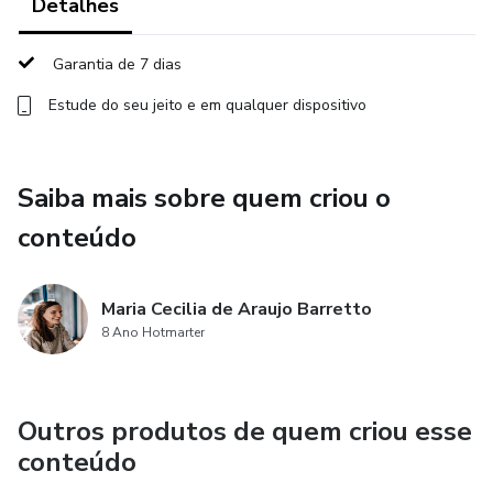
escalar usando o poder do digital!
Detalhes
➡️ Gestão de Tempo, com Priscila Espinoza - Há muito
Garantia de 7 dias
para ser feito! É essencial administrar o seu recurso mais
Estude do seu jeito e em qualquer dispositivo
importante, o tempo.
➡️ Finanças Pessoais, com Paula Kologeski - Como
Saiba mais sobre quem criou o
empreendedora, você vai precisar ser duplamente
estratégica no seu planejamento financeiro.
conteúdo
Maria Cecilia de Araujo Barretto
8 Ano Hotmarter
Outros produtos de quem criou esse
conteúdo