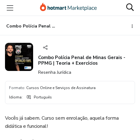
Ir
Ir
Ir
para
para
para
o
o
o
conteúdo
pagamento
rodapé
Combo Polícia Penal de Minas Gerais - PPMG | Teoria + Exercícios
principal
Combo Polícia Penal de Minas Gerais -
PPMG | Teoria + Exercícios
Resenha Jurídica
Formato
:
Cursos Online e Serviços de Assinatura
Idioma
:
Português
Vocês já sabem. Curso sem enrolação, aquela forma
didática e funcional!