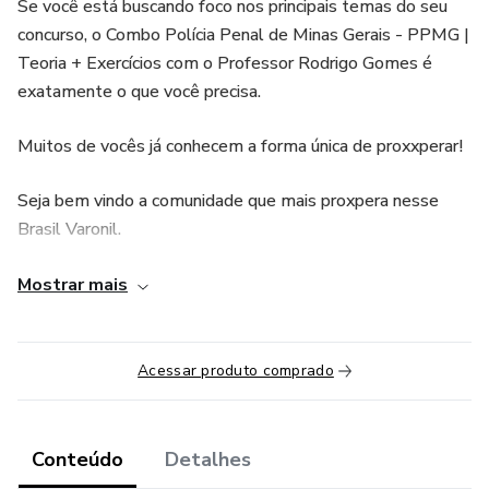
Se você está buscando foco nos principais temas do seu
concurso, o Combo Polícia Penal de Minas Gerais - PPMG |
Teoria + Exercícios com o Professor Rodrigo Gomes é
exatamente o que você precisa.
Muitos de vocês já conhecem a forma única de proxxperar!
Seja bem vindo a comunidade que mais proxpera nesse
Brasil Varonil.
Chegou a hora de você pegar sua farda,
Mostrar mais
1 ano de acesso.
Acessar produto comprado
Conteúdo
Detalhes