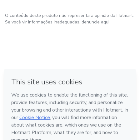
O conteúdo deste produto não representa a opinião da Hotmart.
Se você vir informações inadequadas,
denuncie aqui
em Bogotá
em Amsterdam
em Madrid
na Cidade do México
Feito com
❤
em Belo Horizonte
Conheça a Hotmart
Idioma
Português