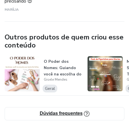
precisando 😍
MARÍLIA
Outros produtos de quem criou esse
conteúdo
O Poder dos
Nomes: Guiando
S
você na escolha do
T
Gisele Mendes
G
nome perfeito
i
Geral
Dúvidas frequentes