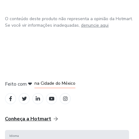
O conteúdo deste produto não representa a opinião da Hotmart.
Se você vir informações inadequadas,
denuncie aqui
em Bogotá
em Amsterdam
em Madrid
na Cidade do México
Feito com
❤
em Belo Horizonte
Conheça a Hotmart
Idioma