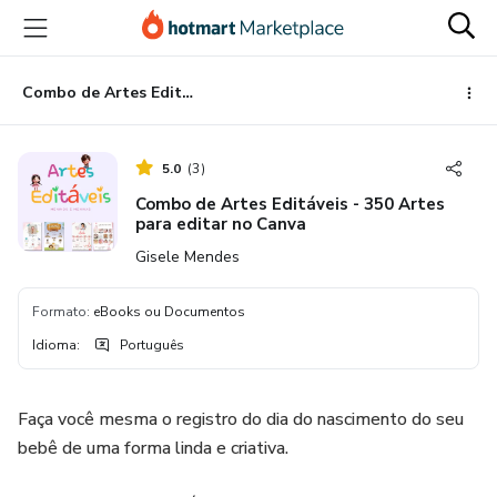
Ir
Ir
Ir
para
para
para
o
o
o
conteúdo
pagamento
rodapé
Combo de Artes Editáveis - 350 Artes para editar no Canva
principal
5.0
(
3
)
Combo de Artes Editáveis - 350 Artes
para editar no Canva
Gisele Mendes
Formato
:
eBooks ou Documentos
Idioma
:
Português
Faça você mesma o registro do dia do nascimento do seu
bebê de uma forma linda e criativa.