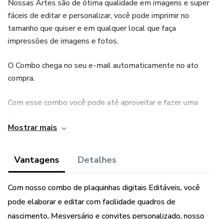
Nossas Artes são de ótima qualidade em imagens e super
fáceis de editar e personalizar, você pode imprimir no
tamanho que quiser e em qualquer local que faça
impressões de imagens e fotos.
O Combo chega no seu e-mail automaticamente no ato
compra.
Com esse combo você pode até aproveitar e fazer uma
Renda extra vendendo para suas amiga mamães.
Mostrar mais
Acesso vitalício
Vantagens
Detalhes
Guia do passo a passo de como editar
Com nosso combo de plaquinhas digitais Editáveis, você
Suporte
pode elaborar e editar com facilidade quadros de
ARTES DO NASCIMENTO
nascimento, Mesversário e convites personalizado, nosso