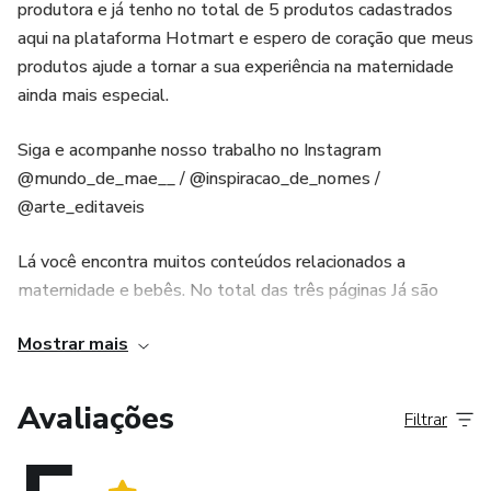
produtora e já tenho no total de 5 produtos cadastrados
aqui na plataforma Hotmart e espero de coração que meus
produtos ajude a tornar a sua experiência na maternidade
ainda mais especial.
Siga e acompanhe nosso trabalho no Instagram
@mundo_de_mae__ / @inspiracao_de_nomes /
@arte_editaveis
Lá você encontra muitos conteúdos relacionados a
maternidade e bebês. No total das três páginas Já são
quase 150 mil seguidores que acompanham e prestigiam
Mostrar mais
meu trabalho e dezenas de mamães satisfeitas com os
produtos!
Avaliações
Filtrar