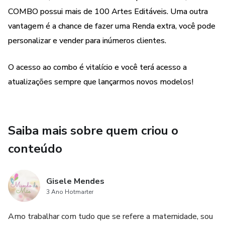
COMBO possui mais de 100 Artes Editáveis. Uma outra
MESVERSÁRIO
vantagem é a chance de fazer uma Renda extra, você pode
personalizar e vender para inúmeros clientes.
DECORATIVAS
O acesso ao combo é vitalício e você terá acesso a
OBJETOS DA MATERNIDADE
atualizações sempre que lançarmos novos modelos!
ALBUM DE FAMÍLIA
VÁRIOS MODELOS E TEMAS
Saiba mais sobre quem criou o
BÔNUS INCRÍVEIS
conteúdo
Gisele Mendes
3 Ano Hotmarter
Amo trabalhar com tudo que se refere a maternidade, sou