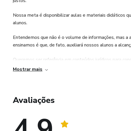
justos.
Nossa meta é disponibilizar aulas e materiais didáticos
alunos.
Entendemos que não é o volume de informações, mas a ass
ensinamos é que, de fato, auxiliará nossos alunos a alca
Queremos ser referência em conteúdos jurídicos para con
propósito.
Mostrar mais
Avaliações
4.9