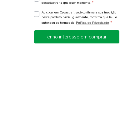
*
descadastrar a qualquer momento.
Ao clicar em Cadastrar, você confirma a sua inscrição
neste produto. Você, igualmente, confirma que leu, e
*
entendeu os termos da
Política de Privacidade
Tenho interesse em comprar!