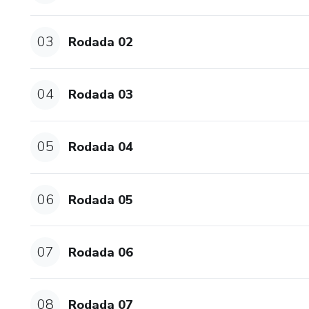
4) Material em formato PDF;
03
Rodada 02
5) Não incluído videoaulas;
Segue o cronograma de libera
04
Rodada 03
CRONOGRAMA:
05
Rodada 04
1º dia - Rodadas 01 e 02
4º dia - Rodadas 03 e 04
06
Rodada 05
8º dia - Demais rodadas
07
Rodada 06
08
Rodada 07