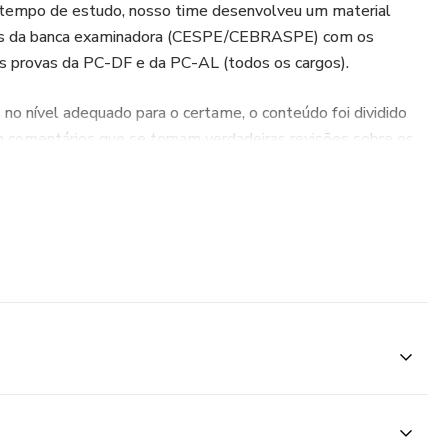
u tempo de estudo, nosso time desenvolveu um material
es da banca examinadora (CESPE/CEBRASPE) com os
às provas da PC-DF e da PC-AL (todos os cargos).
o nível adequado para o certame, o conteúdo foi dividido
 comentários que se tornam verdadeiras revisões sobre os
va.
ireito (Penal, Processo Penal, Constitucional,
pecial e Direitos Humanos);
reito (Penal, Processo Penal, Constitucional,
mas por meio dos comentários das questões;