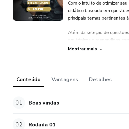
Com o intuito de otimizar se
didático baseado em questõ
principais temas pertinentes 
Além da seleção de questões n
em tópicos e respondidos com
temas mais relevantes da pro
Mostrar mais
DESCRIÇÃO
1) (PC-DF): 100 Questões de D
Conteúdo
Vantagens
Detalhes
Administrativo, Legislação Es
2) (PC-AL): 90 Questões de Di
01
Boas vindas
Administrativo);
3) Revisão dos principais te
02
Rodada 01