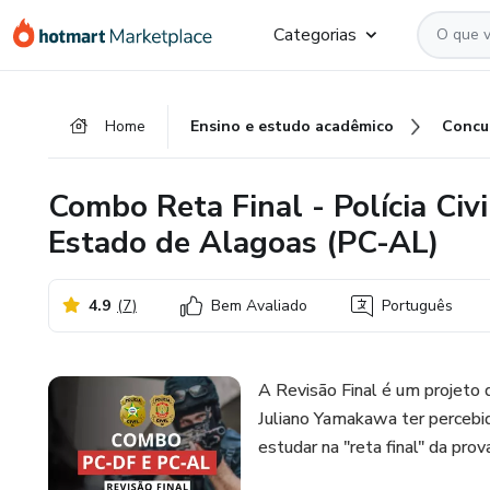
Ir
Ir
Ir
Categorias
para
para
para
o
o
o
conteúdo
pagamento
rodapé
Home
Ensino e estudo acadêmico
Concu
principal
Combo Reta Final - Polícia Civi
Estado de Alagoas (PC-AL)
4.9
(
7
)
Bem Avaliado
Português
A Revisão Final é um projeto 
Juliano Yamakawa ter percebi
estudar na "reta final" da prov