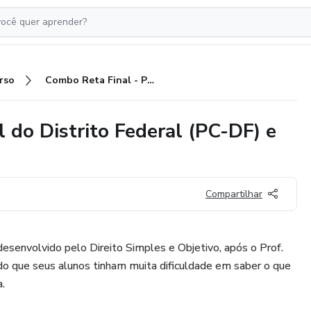
rso
Combo Reta Final - Polícia Civil do Distrito Federal (PC-DF) e Estado de Alagoas (PC-AL)
l do Distrito Federal (PC-DF) e
Compartilhar
desenvolvido pelo Direito Simples e Objetivo, após o Prof.
do que seus alunos tinham muita dificuldade em saber o que
a.