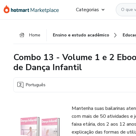
Ir
Ir
Ir
Categorias
para
para
para
o
o
o
conteúdo
pagamento
rodapé
Home
Ensino e estudo acadêmico
Educa
principal
Combo 13 - Volume 1 e 2 Eboo
de Dança Infantil
Português
Mantenha suas bailarinas aten
com mais de 50 atividades e jo
faixa etária, dos 2 aos 12 anos
explicação das formas de utili