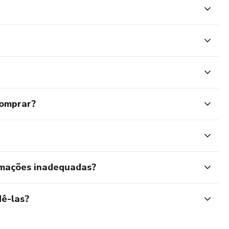
comprar?
rmações inadequadas?
ê-las?