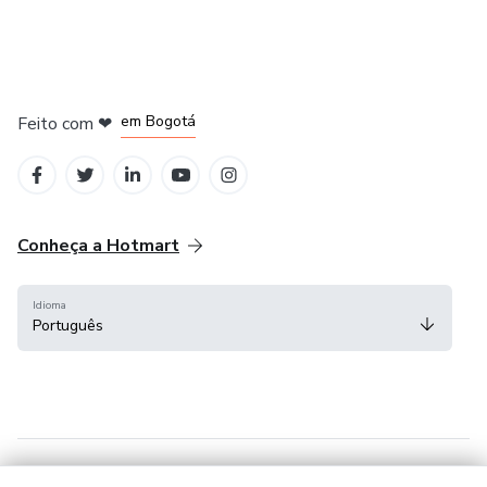
em Amsterdam
em Madrid
em Bogotá
Feito com
❤
em Belo Horizonte
na Cidade do México
Conheça a Hotmart
Idioma
Português