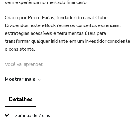
sem experiência no mercado financeiro.
Criado por Pedro Farias, fundador do canal Clube
Dividendos, este eBook reúne os conceitos essenciais,
estratégias acessíveis e ferramentas úteis para
transformar qualquer iniciante em um investidor consciente
e consistente.
Você vai aprender:
Mostrar mais
- ✅ O que são dividendos e como funcionam
- ✅ Por que investir em empresas que pagam dividendos
Detalhes
- ✅ Como começar com R$100, R$500 ou R$1.000
Garantia de 7 dias
- ✅ Os erros mais comuns e como evitá-los