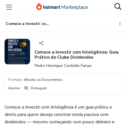
Ir
Ir
Ir
para
para
para
o
o
o
conteúdo
pagamento
rodapé
Comece a Investir com Inteligência: Guia Prático do Clube Dividendos
principal
Comece a Investir com Inteligência: Guia
Prático do Clube Dividendos
Pedro Henrique Custódio Farias
Formato
:
eBooks ou Documentos
Idioma
:
Português
Comece a Investir com Inteligência é um guia prático e
direto para quem deseja construir renda passiva com
dividendos — mesmo começando com pouco dinheiro e