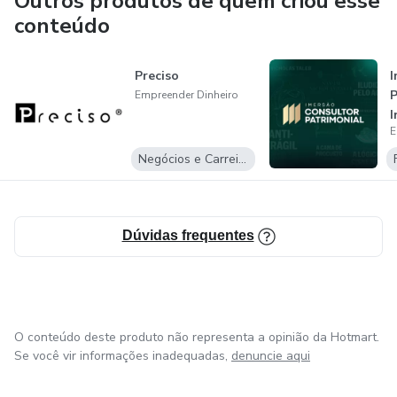
Outros produtos de quem criou esse
conteúdo
Preciso
I
P
Empreender Dinheiro
I
E
Negócios e Carreira
Dúvidas frequentes
O conteúdo deste produto não representa a opinião da Hotmart.
Se você vir informações inadequadas,
denuncie aqui