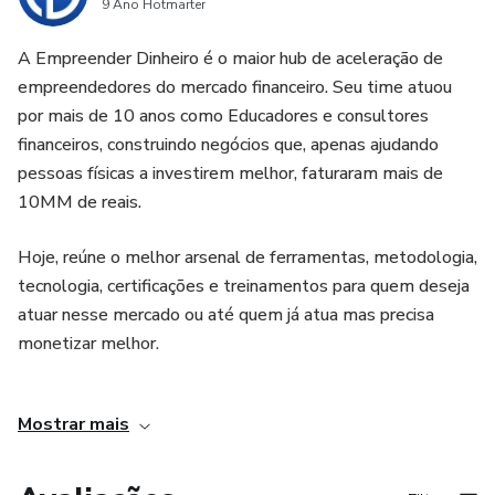
9 Ano Hotmarter
A Empreender Dinheiro é o maior hub de aceleração de
empreendedores do mercado financeiro. Seu time atuou
por mais de 10 anos como Educadores e consultores
financeiros, construindo negócios que, apenas ajudando
pessoas físicas a investirem melhor, faturaram mais de
10MM de reais.
Hoje, reúne o melhor arsenal de ferramentas, metodologia,
tecnologia, certificações e treinamentos para quem deseja
atuar nesse mercado ou até quem já atua mas precisa
monetizar melhor.
Através da Metodologia TechFinance, a ED tornou
Mostrar mais
possível até mesmo um iniciante como consultor financeiro
faturar entre 5 e 7mil reais por mês com consultorias.