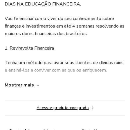
DIAS NA EDUCAÇÃO FINANCEIRA.
Vou te ensinar como viver do seu conhecimento sobre
finanças e investimentos em até 4 semanas resolvendo as
maiores dores financeiras dos brasileiros.
1. Reviravolta Financeira
Tenha um método para livrar seus clientes de dívidas ruins
e ensiná-los a conviver com as que os enriquecem.
2. Tesouro Direto ao Ponto
Mostrar mais
Ofereça um passo a passo para o seu cliente sair da
poupança e garantir lucros sempre acima da inflação.
Acessar produto comprado
3. Como Perder o Medo de Investir em Ações