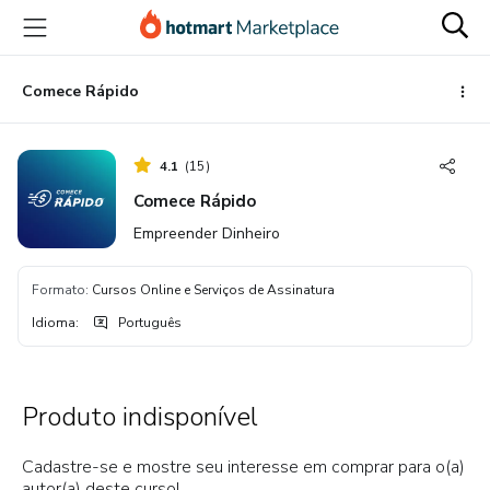
Ir
Ir
Ir
para
para
para
o
o
o
conteúdo
pagamento
rodapé
Comece Rápido
principal
4.1
(
15
)
Comece Rápido
Empreender Dinheiro
Formato
:
Cursos Online e Serviços de Assinatura
Idioma
:
Português
Produto indisponível
Cadastre-se e mostre seu interesse em comprar para o(a)
autor(a) deste curso!