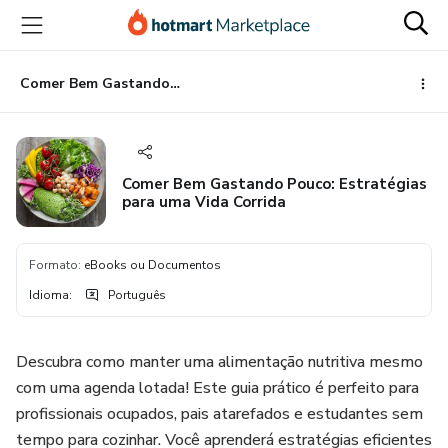
Ir
Ir
Ir
para
para
para
o
o
o
conteúdo
pagamento
rodapé
Comer Bem Gastando Pouco: Estratégias para uma Vida Corrida
principal
Comer Bem Gastando Pouco: Estratégias
para uma Vida Corrida
Formato
:
eBooks ou Documentos
Idioma
:
Português
Descubra como manter uma alimentação nutritiva mesmo
com uma agenda lotada! Este guia prático é perfeito para
profissionais ocupados, pais atarefados e estudantes sem
tempo para cozinhar. Você aprenderá estratégias eficientes