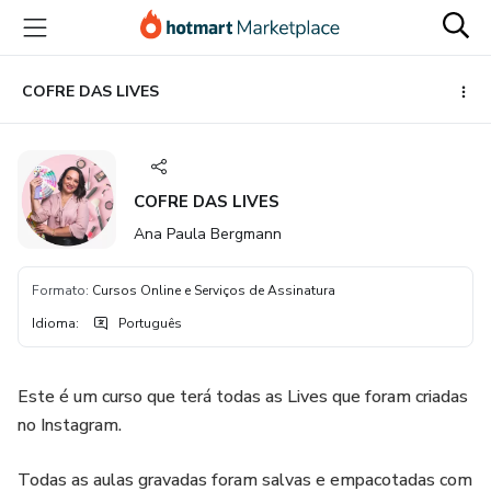
Ir
Ir
Ir
para
para
para
o
o
o
conteúdo
pagamento
rodapé
COFRE DAS LIVES
principal
COFRE DAS LIVES
Ana Paula Bergmann
Formato
:
Cursos Online e Serviços de Assinatura
Idioma
:
Português
Este é um curso que terá todas as Lives que foram criadas
no Instagram.
Todas as aulas gravadas foram salvas e empacotadas com