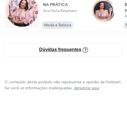
NA PRÁTICA
B
P
Ana Paula Bergmann
A
v
Moda e Beleza
Dúvidas frequentes
O conteúdo deste produto não representa a opinião da Hotmart.
Se você vir informações inadequadas,
denuncie aqui