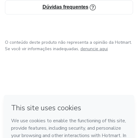
-Cuscuz
Dúvidas frequentes
-Pão de queijo
-Bolo de cenoura com ganache de chocolate
O conteúdo deste produto não representa a opinião da Hotmart.
Se você vir informações inadequadas,
denuncie aqui
-Bolo de coco com calda de leite coco
Adquira o seu e-book agora.
em Bogotá
em Amsterdam
em Madrid
na Cidade do México
Feito com
❤
em Belo Horizonte