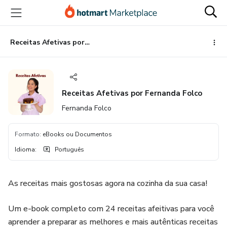
Ir
Ir
Ir
para
para
para
o
o
o
conteúdo
pagamento
rodapé
Receitas Afetivas por Fernanda Folco
principal
Receitas Afetivas por Fernanda Folco
Fernanda Folco
Formato
:
eBooks ou Documentos
Idioma
:
Português
As receitas mais gostosas agora na cozinha da sua casa!
Um e-book completo com 24 receitas afeitivas para você
aprender a preparar as melhores e mais autênticas receitas