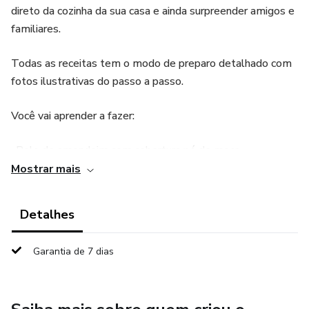
direto da cozinha da sua casa e ainda surpreender amigos e
familiares.
Todas as receitas tem o modo de preparo detalhado com
fotos ilustrativas do passo a passo.
Você vai aprender a fazer:
-Bolo de amendoim com cobertura pé de moça
Mostrar mais
-Bolo de fubá com goiabada cremosa
Detalhes
-Bolo de milho com calda de leite de coco
Garantia de 7 dias
-Cupcake de milho com brigadeiro de milho
-Brigadeiro de milho