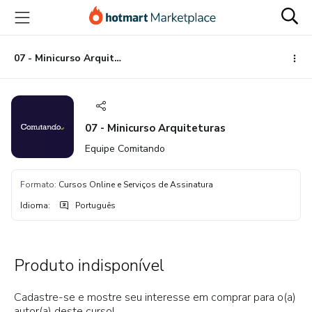
Ir
Ir
Ir
para
para
para
o
o
o
conteúdo
pagamento
rodapé
07 - Minicurso Arquiteturas
principal
07 - Minicurso Arquiteturas
Equipe Comitando
Formato
:
Cursos Online e Serviços de Assinatura
Idioma
:
Português
Produto indisponível
Cadastre-se e mostre seu interesse em comprar para o(a)
autor(a) deste curso!