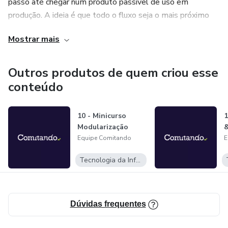
passo até chegar num produto passível de uso em
produção. A ideia é que todo o fluxo seja o mais próximo
do modelo ágil possível, para que vocês já se familiarizem
Mostrar mais
com o dia a dia de um time ágil do mercado.
Outros produtos de quem criou esse
conteúdo
10 - Minicurso
1
Modularização
Equipe Comitando
E
Tecnologia da Informação
Dúvidas frequentes