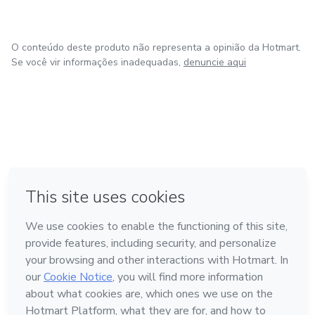
O conteúdo deste produto não representa a opinião da Hotmart.
Se você vir informações inadequadas,
denuncie aqui
em Amsterdam
em Madrid
em Bogotá
Feito com
❤
em Belo Horizonte
na Cidade do México
Conheça a Hotmart
Idioma