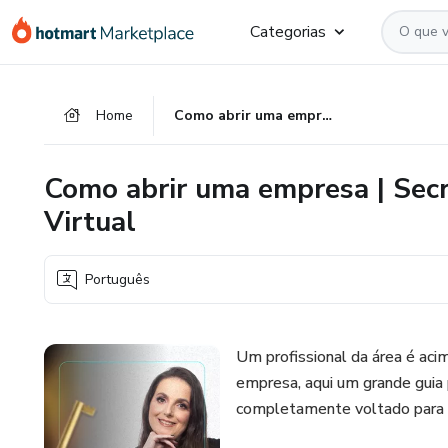
Ir
Ir
Ir
Categorias
para
para
para
o
o
o
conteúdo
pagamento
rodapé
Home
Como abrir uma empresa | Secretariado Remoto & Assistente Virtual
principal
Como abrir uma empresa | Sec
Virtual
Português
Um profissional da área é ac
empresa, aqui um grande guia
completamente voltado para p