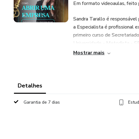
Em formato videoaulas, feito p
Sandra Tarallo é responsável
a Especialista é profissional 
primeiro curso de Secretariad
Universidade - Metodista - SP
Mostrar mais
Esse curso é o primeiro passo 
Entre em contato para ser um 
Detalhes
suporte@secretariadoremoto
Garantia de 7 dias
Estud
contato@pontotdigital.com.b