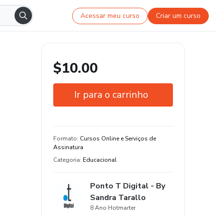
Acessar meu curso
Criar um curso
$10.00
Ir para o carrinho
Garantia de 7 dias
Estude do seu jeito e em qualquer
Formato
:
Cursos Online e Serviços de
dispositivo
Assinatura
Categoria
:
Educacional
Ponto T Digital - By
Sandra Tarallo
8 Ano Hotmarter