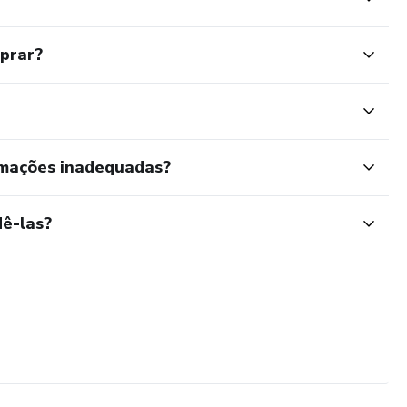
mprar?
rmações inadequadas?
ê-las?