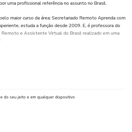
or uma profissional referência no assunto no Brasil.
 pelo maior curso da área: Secretariado Remoto Aprenda com
experiente, estuda a função desde 2009. E, é professora do
o Remoto e Assistente Virtual do Brasil realizado em uma
.
para profissionais que querem atuar na área.
afiliado do produto.
aprendacomaespecialista
e do seu jeito e em qualquer dispositivo
r