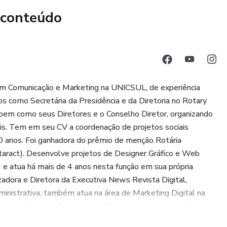
 conteúdo
m Comunicação e Marketing na UNICSUL, de experiência
 como Secretária da Presidência e da Diretoria no Rotary
 bem como seus Diretores e o Conselho Diretor, organizando
iais. Tem em seu CV a coordenação de projetos sociais
10 anos. Foi ganhadora do prêmio de menção Rotária
aract). Desenvolve projetos de Designer Gráfico e Web
 atua há mais de 4 anos nesta função em sua própria
zadora e Diretora da Executiva News Revista Digital,
dministrativa, também atua na área de Marketing Digital na
curso da área do Secretariado Remoto e Assistente Virtual
ta, professora do primeiro curso para a área na Universidade