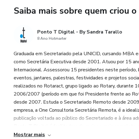
Saiba mais sobre quem criou o
Ponto T Digital - By Sandra Tarallo
8 Ano Hotmarter
Graduada em Secretariado pela UNICID, cursando MBA e
como Secretária Executiva desde 2001. Atuou por 15 anos
Internacional. Assessorou 15 presidentes neste período,
eventos, jantares, palestras, festividades e projetos soc
realizados no Rotaract, grupo ligado ao Rotary, durante 
2006/2007 (período em que foi Presidente frente ao Rot
desde 2007. Estuda o Secretariado Remoto desde 2009 e
empresa, a One Consultoria Secretária Remota, é a ideali
publicação voltada ao público do Secretariado e à área a
Ponto T Digital é facilitadora do maior e mais completo 
do Brasil – Secretariado Remoto Aprenda com a Especialis
Mostrar mais