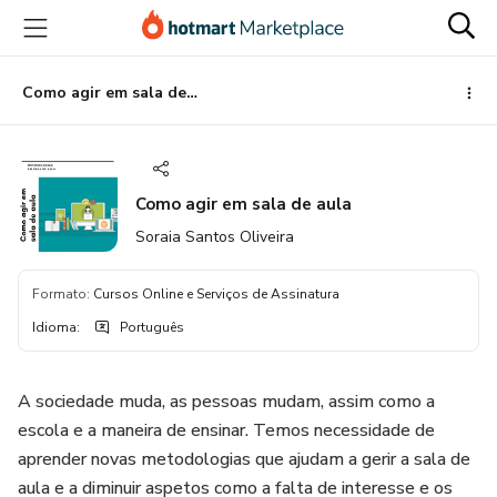
Ir
Ir
Ir
para
para
para
o
o
o
conteúdo
pagamento
rodapé
Como agir em sala de aula
principal
Como agir em sala de aula
Soraia Santos Oliveira
Formato
:
Cursos Online e Serviços de Assinatura
Idioma
:
Português
A sociedade muda, as pessoas mudam, assim como a
escola e a maneira de ensinar. Temos necessidade de
aprender novas metodologias que ajudam a gerir a sala de
aula e a diminuir aspetos como a falta de interesse e os