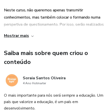
Neste curso, não queremos apenas transmitir
conhecimentos, mas também colocar o formando numa
perspetiva de questionamento. Por isso, serão realizados
alguns exercícios práticos.
Mostrar mais
Durante o curso, serão disponibilizados recursos vídeos que
Saiba mais sobre quem criou o
ficarão visíveis determinado tempo com exemplos
concretos da prática das metodologias.
conteúdo
Soraia Santos Oliveira
4 Ano Hotmarter
O mais importante para nós será sempre a educação. Um
país que valorize a educação, é um país em
desenvolvimento.