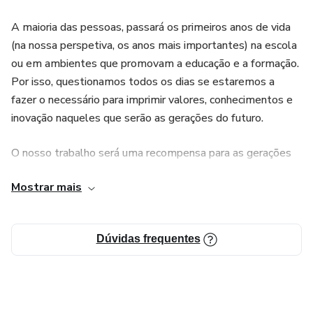
A maioria das pessoas, passará os primeiros anos de vida
(na nossa perspetiva, os anos mais importantes) na escola
ou em ambientes que promovam a educação e a formação.
Por isso, questionamos todos os dias se estaremos a
fazer o necessário para imprimir valores, conhecimentos e
inovação naqueles que serão as gerações do futuro.
O nosso trabalho será uma recompensa para as gerações
que surgirem ao logo do decorrer dos anos, mas
Mostrar mais
estaremos a investir nos setores certos? Talvez, alguns
países, já tenham aberto a sua mente para a necessidade
de apostar na educação. Outro, com certeza, ainda não
Dúvidas frequentes
entenderam o fundamental.
Espero que os cursos disponibilizados ajudem a pensar
mais sobre Educação.