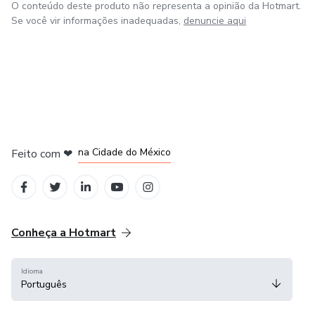
O conteúdo deste produto não representa a opinião da Hotmart.
Se você vir informações inadequadas,
denuncie aqui
em Bogotá
em Amsterdam
em Madrid
na Cidade do México
Feito com
❤
em Belo Horizonte
Conheça a Hotmart
Idioma
Português