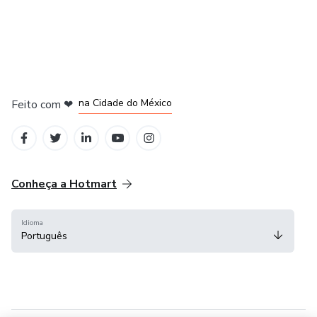
em Bogotá
em Amsterdam
em Madrid
na Cidade do México
Feito com
❤
em Belo Horizonte
Conheça a Hotmart
Idioma
Português