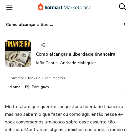
Ir
Ir
Ir
para
para
para
o
o
o
conteúdo
pagamento
rodapé
Como alcançar a liberdade financeira!
principal
Como alcançar a liberdade financeira!
João Gabriel Andrade Malaquias
Formato
:
eBooks ou Documentos
Idioma
:
Português
Muito falam que querem conquistar a liberdade financeira
mas nao sabem o que fazer ou como agir, então nesse e-
book conversamos um pouco sobre esse assunto tão
delicado. Mostramos alguns caminhos que pode, a médio e