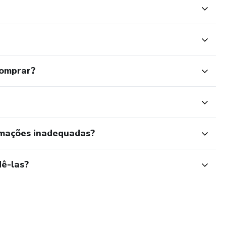
comprar?
rmações inadequadas?
ê-las?