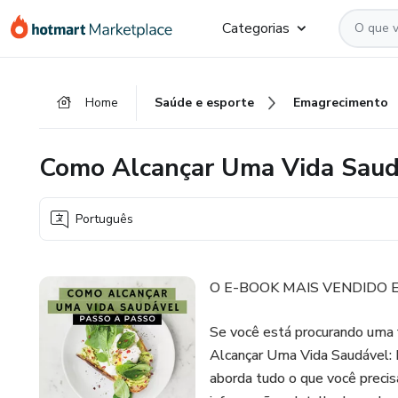
Ir
Ir
Ir
Categorias
para
para
para
o
o
o
conteúdo
pagamento
rodapé
Home
Saúde e esporte
Emagrecimento
principal
Como Alcançar Uma Vida Saudá
Português
O E-BOOK MAIS VENDIDO E
Se você está procurando uma 
Alcançar Uma Vida Saudável: P
aborda tudo o que você precis