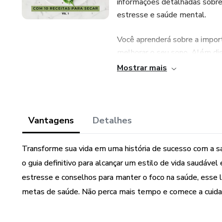
informações detalhadas sobre a
estresse e saúde mental.
Você aprenderá sobre a import
melhorar o seu sono. Além diss
ajudá-lo a manter uma alimenta
Mostrar mais
O livro também oferece conse
motivado ao longo do caminho,
hábitos saudáveis em sua rotin
Vantagens
Detalhes
Não perca a oportunidade de t
Transforme sua vida em uma história de sucesso com a s
Alcançar Uma Vida Saudável: 
o guia definitivo para alcançar um estilo de vida saudável
saudável, equilibrada e feliz.
estresse e conselhos para manter o foco na saúde, esse l
Com um investimento pequeno,
metas de saúde. Não perca mais tempo e comece a cuidar
práticos para alcançar suas m
comece a colocar em prática 