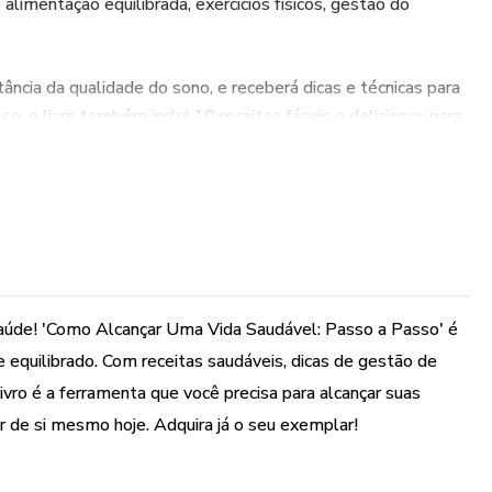
limentação equilibrada, exercícios físicos, gestão do
ância da qualidade do sono, e receberá dicas e técnicas para
o, o livro também inclui 10 receitas fáceis e deliciosas para
ção equilibrada e nutritiva.
lhos úteis sobre como lidar com desafios e mantê-lo
 além de fornecer dicas práticas sobre como incorporar
a diária.
ransformar sua vida para melhor. Adquira agora o livro "Como
aúde! 'Como Alcançar Uma Vida Saudável: Passo a Passo' é
Passo a Passo" e comece a desfrutar de uma vida mais
 e equilibrado. Com receitas saudáveis, dicas de gestão de
ivro é a ferramenta que você precisa para alcançar suas
 você terá acesso a informações valiosas e conselhos
 de si mesmo hoje. Adquira já o seu exemplar!
etas de saúde e bem-estar. Adquira agora o seu exemplar e
os passos para uma vida saudável hoje mesmo!