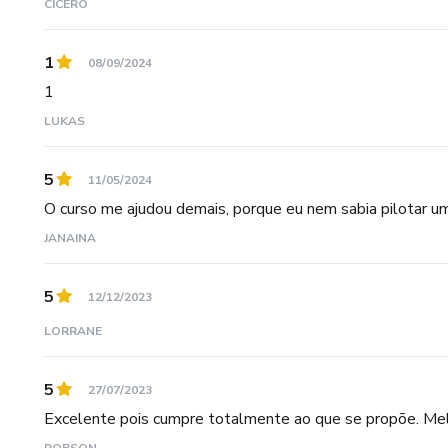
CÍCERO
1
08/09/2024
1
LUKAS
5
11/05/2024
O curso me ajudou demais, porque eu nem sabia pilotar u
JANAINA
5
12/12/2023
LORRANE
5
27/07/2023
Excelente pois cumpre totalmente ao que se propõe. Melho
ROBSON