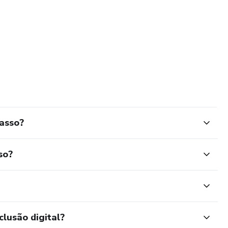
asso?
so?
clusão digital?