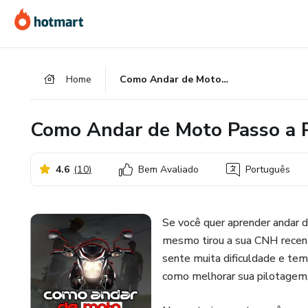
Ir
Ir
Ir
para
para
para
o
o
o
conteúdo
pagamento
rodapé
Home
Como Andar de Moto Passo a Passo
principal
Como Andar de Moto Passo a 
4.6
(
10
)
Bem Avaliado
Português
Se você quer aprender andar 
mesmo tirou a sua CNH recen
sente muita dificuldade e te
como melhorar sua pilotagem,