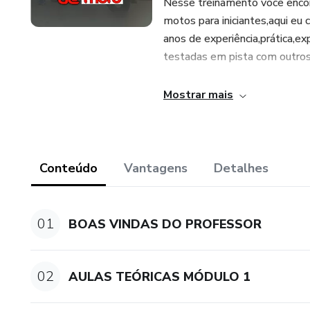
Nesse treinamento você encon
motos para iniciantes,aqui eu 
anos de experiência,prática,
testadas em pista com outros 
Seja muito bem vindo ao melh
Mostrar mais
Jeferson Silva sou instrutor 
ajudar conquistar a sua primei
Conteúdo
Vantagens
Detalhes
01
BOAS VINDAS DO PROFESSOR
02
AULAS TEÓRICAS MÓDULO 1