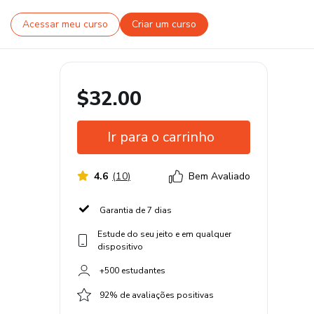
Acessar meu curso
Criar um curso
$32.00
Ir para o carrinho
4.6
(
10
)
Bem Avaliado
Garantia de 7 dias
Estude do seu jeito e em qualquer
dispositivo
+500 estudantes
92% de avaliações positivas