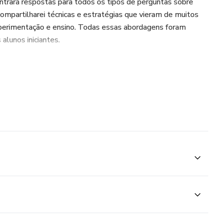
trará respostas para todos os tipos de perguntas sobre
compartilharei técnicas e estratégias que vieram de muitos
experimentação e ensino. Todas essas abordagens foram
alunos iniciantes.
or passo a passo já visto em todo lugar, meu nome é
de moto profissional e através desse treinamento quero te
ra CNH e aperfeiçoar a sua pilotagem.