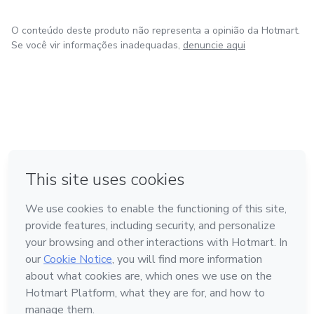
O conteúdo deste produto não representa a opinião da Hotmart.
Se você vir informações inadequadas,
denuncie aqui
em Amsterdam
em Madrid
em Bogotá
Feito com
❤
em Belo Horizonte
na Cidade do México
Conheça a Hotmart
Idioma
Português