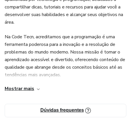
compartilhar dicas, tutoriais e recursos para ajudar você a
desenvolver suas habilidades e alcançar seus objetivos na
área.
Na Code Tecn, acreditamos que a programação é uma
ferramenta poderosa para a inovação e a resolução de
problemas do mundo moderno. Nossa missão é tornar o
aprendizado acessível e divertido, oferecendo conteúdo de
qualidade que abrange desde os conceitos básicos até as
tendências mais avançadas.
Mostrar mais
Junte-se a nós e comece sua jornada no mundo da
tecnologia!
Dúvidas frequentes