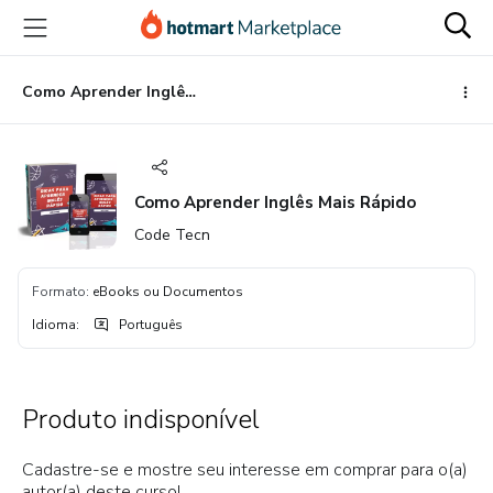
Ir
Ir
Ir
para
para
para
o
o
o
conteúdo
pagamento
rodapé
Como Aprender Inglês Mais Rápido
principal
Como Aprender Inglês Mais Rápido
Code Tecn
Formato
:
eBooks ou Documentos
Idioma
:
Português
Produto indisponível
Cadastre-se e mostre seu interesse em comprar para o(a)
autor(a) deste curso!