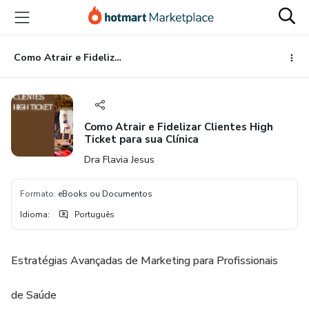
Ir
Ir
Ir
para
para
para
o
o
o
conteúdo
pagamento
rodapé
Como Atrair e Fidelizar Clientes High Ticket para sua Clínica
principal
Como Atrair e Fidelizar Clientes High
Ticket para sua Clínica
Dra Flavia Jesus
Formato
:
eBooks ou Documentos
Idioma
:
Português
Estratégias Avançadas de Marketing para Profissionais
de Saúde