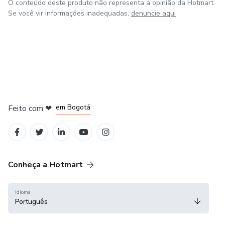
O conteúdo deste produto não representa a opinião da Hotmart.
Se você vir informações inadequadas,
denuncie aqui
Com carinho, cuidado e atenção.
Dra Flavia Jesus. Contanto @draflaviajesus
em Amsterdam
em Madrid
em Bogotá
Feito com
❤
em Belo Horizonte
na Cidade do México
Conheça a Hotmart
Idioma
Português